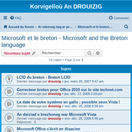
Korvigelloù An DROUIZIG
FAQ
Connexion
R
Accueil du forum
Ar stlenneg hag ar yezhoù bihan er bed a-bezh
Microsoft et le breton - Microsoft and the Breton language
e
Microsoft et le breton - Microsoft and the Breton
c
language
h
Rechercher
Recherche avanc
Nouveau sujet
e
24 sujets • Page
1
sur
1
r
Sujets
c
h
LCID du breton - Breton LCID
Dernier message par
drouizig
«
jeu. mars 29, 2007 8:47 am
e
Correcteur breton pour Office 2010 sur le site technet.com
r
Dernier message par
drouizig
«
jeu. déc. 17, 2009 2:18 pm
La date de votre système en gallo : possible sous Vista !
Dernier message par
drouizig
«
ven. déc. 26, 2008 6:58 pm
An deiziad e brezhoneg war Microsoft Vista
Dernier message par
drouizig
«
ven. déc. 26, 2008 6:45 pm
Réponses :
1
Microsoft Office s'écrit en Alsacien