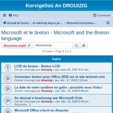
Korvigelloù An DROUIZIG
FAQ
Connexion
R
Accueil du forum
Ar stlenneg hag ar yezhoù bihan er bed a-bezh
Microsoft et le breton - Microsoft and the Breton language
e
Microsoft et le breton - Microsoft and the Breton
c
language
h
Rechercher
Recherche avanc
Nouveau sujet
e
24 sujets • Page
1
sur
1
r
Sujets
c
h
LCID du breton - Breton LCID
Dernier message par
drouizig
«
jeu. mars 29, 2007 8:47 am
e
Correcteur breton pour Office 2010 sur le site technet.com
r
Dernier message par
drouizig
«
jeu. déc. 17, 2009 2:18 pm
La date de votre système en gallo : possible sous Vista !
Dernier message par
drouizig
«
ven. déc. 26, 2008 6:58 pm
An deiziad e brezhoneg war Microsoft Vista
Dernier message par
drouizig
«
ven. déc. 26, 2008 6:45 pm
Réponses :
1
Microsoft Office s'écrit en Alsacien