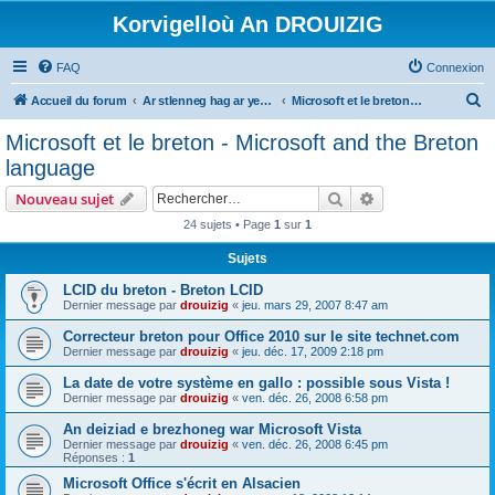
Korvigelloù An DROUIZIG
FAQ
Connexion
R
Accueil du forum
Ar stlenneg hag ar yezhoù bihan er bed a-bezh
Microsoft et le breton - Microsoft and the Breton language
e
Microsoft et le breton - Microsoft and the Breton
c
language
h
Rechercher
Recherche avanc
Nouveau sujet
e
24 sujets • Page
1
sur
1
r
Sujets
c
h
LCID du breton - Breton LCID
Dernier message par
drouizig
«
jeu. mars 29, 2007 8:47 am
e
Correcteur breton pour Office 2010 sur le site technet.com
r
Dernier message par
drouizig
«
jeu. déc. 17, 2009 2:18 pm
La date de votre système en gallo : possible sous Vista !
Dernier message par
drouizig
«
ven. déc. 26, 2008 6:58 pm
An deiziad e brezhoneg war Microsoft Vista
Dernier message par
drouizig
«
ven. déc. 26, 2008 6:45 pm
Réponses :
1
Microsoft Office s'écrit en Alsacien