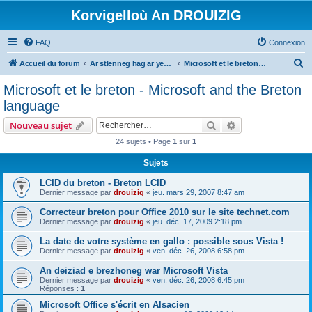
Korvigelloù An DROUIZIG
FAQ
Connexion
R
Accueil du forum
Ar stlenneg hag ar yezhoù bihan er bed a-bezh
Microsoft et le breton - Microsoft and the Breton language
e
Microsoft et le breton - Microsoft and the Breton
c
language
h
Rechercher
Recherche avanc
Nouveau sujet
e
24 sujets • Page
1
sur
1
r
Sujets
c
h
LCID du breton - Breton LCID
Dernier message par
drouizig
«
jeu. mars 29, 2007 8:47 am
e
Correcteur breton pour Office 2010 sur le site technet.com
r
Dernier message par
drouizig
«
jeu. déc. 17, 2009 2:18 pm
La date de votre système en gallo : possible sous Vista !
Dernier message par
drouizig
«
ven. déc. 26, 2008 6:58 pm
An deiziad e brezhoneg war Microsoft Vista
Dernier message par
drouizig
«
ven. déc. 26, 2008 6:45 pm
Réponses :
1
Microsoft Office s'écrit en Alsacien