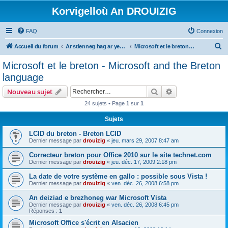
Korvigelloù An DROUIZIG
FAQ
Connexion
R
Accueil du forum
Ar stlenneg hag ar yezhoù bihan er bed a-bezh
Microsoft et le breton - Microsoft and the Breton language
e
Microsoft et le breton - Microsoft and the Breton
c
language
h
Rechercher
Recherche avanc
Nouveau sujet
e
24 sujets • Page
1
sur
1
r
Sujets
c
h
LCID du breton - Breton LCID
Dernier message par
drouizig
«
jeu. mars 29, 2007 8:47 am
e
Correcteur breton pour Office 2010 sur le site technet.com
r
Dernier message par
drouizig
«
jeu. déc. 17, 2009 2:18 pm
La date de votre système en gallo : possible sous Vista !
Dernier message par
drouizig
«
ven. déc. 26, 2008 6:58 pm
An deiziad e brezhoneg war Microsoft Vista
Dernier message par
drouizig
«
ven. déc. 26, 2008 6:45 pm
Réponses :
1
Microsoft Office s'écrit en Alsacien