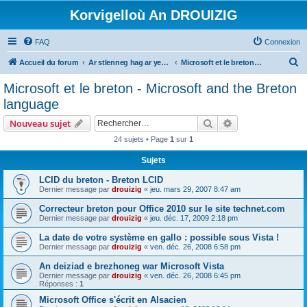
Korvigelloù An DROUIZIG
FAQ
Connexion
R
Accueil du forum
Ar stlenneg hag ar yezhoù bihan er bed a-bezh
Microsoft et le breton - Microsoft and the Breton language
e
Microsoft et le breton - Microsoft and the Breton
c
language
h
Rechercher
Recherche avanc
Nouveau sujet
e
24 sujets • Page
1
sur
1
r
Sujets
c
h
LCID du breton - Breton LCID
Dernier message par
drouizig
«
jeu. mars 29, 2007 8:47 am
e
Correcteur breton pour Office 2010 sur le site technet.com
r
Dernier message par
drouizig
«
jeu. déc. 17, 2009 2:18 pm
La date de votre système en gallo : possible sous Vista !
Dernier message par
drouizig
«
ven. déc. 26, 2008 6:58 pm
An deiziad e brezhoneg war Microsoft Vista
Dernier message par
drouizig
«
ven. déc. 26, 2008 6:45 pm
Réponses :
1
Microsoft Office s'écrit en Alsacien