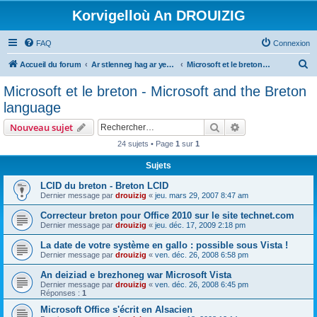
Korvigelloù An DROUIZIG
FAQ
Connexion
R
Accueil du forum
Ar stlenneg hag ar yezhoù bihan er bed a-bezh
Microsoft et le breton - Microsoft and the Breton language
e
Microsoft et le breton - Microsoft and the Breton
c
language
h
Rechercher
Recherche avanc
Nouveau sujet
e
24 sujets • Page
1
sur
1
r
Sujets
c
h
LCID du breton - Breton LCID
Dernier message par
drouizig
«
jeu. mars 29, 2007 8:47 am
e
Correcteur breton pour Office 2010 sur le site technet.com
r
Dernier message par
drouizig
«
jeu. déc. 17, 2009 2:18 pm
La date de votre système en gallo : possible sous Vista !
Dernier message par
drouizig
«
ven. déc. 26, 2008 6:58 pm
An deiziad e brezhoneg war Microsoft Vista
Dernier message par
drouizig
«
ven. déc. 26, 2008 6:45 pm
Réponses :
1
Microsoft Office s'écrit en Alsacien