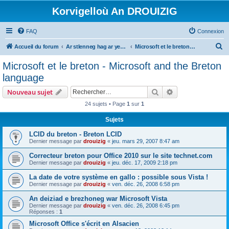
Korvigelloù An DROUIZIG
FAQ
Connexion
R
Accueil du forum
Ar stlenneg hag ar yezhoù bihan er bed a-bezh
Microsoft et le breton - Microsoft and the Breton language
e
Microsoft et le breton - Microsoft and the Breton
c
language
h
Rechercher
Recherche avanc
Nouveau sujet
e
24 sujets • Page
1
sur
1
r
Sujets
c
h
LCID du breton - Breton LCID
Dernier message par
drouizig
«
jeu. mars 29, 2007 8:47 am
e
Correcteur breton pour Office 2010 sur le site technet.com
r
Dernier message par
drouizig
«
jeu. déc. 17, 2009 2:18 pm
La date de votre système en gallo : possible sous Vista !
Dernier message par
drouizig
«
ven. déc. 26, 2008 6:58 pm
An deiziad e brezhoneg war Microsoft Vista
Dernier message par
drouizig
«
ven. déc. 26, 2008 6:45 pm
Réponses :
1
Microsoft Office s'écrit en Alsacien