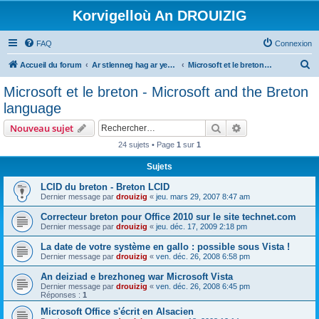
Korvigelloù An DROUIZIG
FAQ
Connexion
R
Accueil du forum
Ar stlenneg hag ar yezhoù bihan er bed a-bezh
Microsoft et le breton - Microsoft and the Breton language
e
Microsoft et le breton - Microsoft and the Breton
c
language
h
Rechercher
Recherche avanc
Nouveau sujet
e
24 sujets • Page
1
sur
1
r
Sujets
c
h
LCID du breton - Breton LCID
Dernier message par
drouizig
«
jeu. mars 29, 2007 8:47 am
e
Correcteur breton pour Office 2010 sur le site technet.com
r
Dernier message par
drouizig
«
jeu. déc. 17, 2009 2:18 pm
La date de votre système en gallo : possible sous Vista !
Dernier message par
drouizig
«
ven. déc. 26, 2008 6:58 pm
An deiziad e brezhoneg war Microsoft Vista
Dernier message par
drouizig
«
ven. déc. 26, 2008 6:45 pm
Réponses :
1
Microsoft Office s'écrit en Alsacien