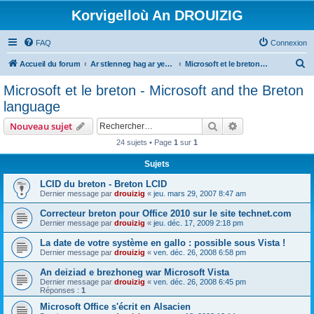
Korvigelloù An DROUIZIG
FAQ
Connexion
R
Accueil du forum
Ar stlenneg hag ar yezhoù bihan er bed a-bezh
Microsoft et le breton - Microsoft and the Breton language
e
Microsoft et le breton - Microsoft and the Breton
c
language
h
Rechercher
Recherche avanc
Nouveau sujet
e
24 sujets • Page
1
sur
1
r
Sujets
c
h
LCID du breton - Breton LCID
Dernier message par
drouizig
«
jeu. mars 29, 2007 8:47 am
e
Correcteur breton pour Office 2010 sur le site technet.com
r
Dernier message par
drouizig
«
jeu. déc. 17, 2009 2:18 pm
La date de votre système en gallo : possible sous Vista !
Dernier message par
drouizig
«
ven. déc. 26, 2008 6:58 pm
An deiziad e brezhoneg war Microsoft Vista
Dernier message par
drouizig
«
ven. déc. 26, 2008 6:45 pm
Réponses :
1
Microsoft Office s'écrit en Alsacien