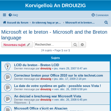
Korvigelloù An DROUIZIG
FAQ
Connexion
R
Accueil du forum
Ar stlenneg hag ar yezhoù bihan er bed a-bezh
Microsoft et le breton - Microsoft and the Breton language
e
Microsoft et le breton - Microsoft and the Breton
c
language
h
Rechercher
Recherche avanc
Nouveau sujet
e
24 sujets • Page
1
sur
1
r
Sujets
c
h
LCID du breton - Breton LCID
Dernier message par
drouizig
«
jeu. mars 29, 2007 8:47 am
e
Correcteur breton pour Office 2010 sur le site technet.com
r
Dernier message par
drouizig
«
jeu. déc. 17, 2009 2:18 pm
La date de votre système en gallo : possible sous Vista !
Dernier message par
drouizig
«
ven. déc. 26, 2008 6:58 pm
An deiziad e brezhoneg war Microsoft Vista
Dernier message par
drouizig
«
ven. déc. 26, 2008 6:45 pm
Réponses :
1
Microsoft Office s'écrit en Alsacien