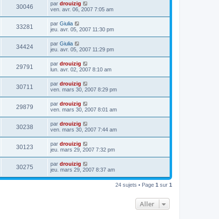
par
drouizig
30046
ven. avr. 06, 2007 7:05 am
par
Giulia
33281
jeu. avr. 05, 2007 11:30 pm
par
Giulia
34424
jeu. avr. 05, 2007 11:29 pm
par
drouizig
29791
lun. avr. 02, 2007 8:10 am
par
drouizig
30711
ven. mars 30, 2007 8:29 pm
par
drouizig
29879
ven. mars 30, 2007 8:01 am
par
drouizig
30238
ven. mars 30, 2007 7:44 am
par
drouizig
30123
jeu. mars 29, 2007 7:32 pm
par
drouizig
30275
jeu. mars 29, 2007 8:37 am
24 sujets • Page
1
sur
1
Aller