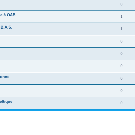
0
ide à OAB
1
 B.A.S.
1
0
0
0
tonne
0
0
eltique
0