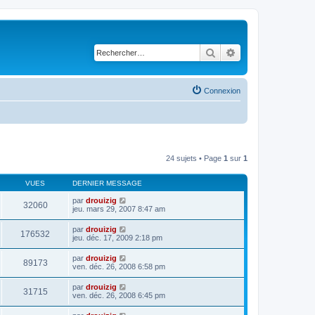
Rechercher
Recherche avancé
Connexion
24 sujets • Page
1
sur
1
VUES
DERNIER MESSAGE
par
drouizig
32060
jeu. mars 29, 2007 8:47 am
par
drouizig
176532
jeu. déc. 17, 2009 2:18 pm
par
drouizig
89173
ven. déc. 26, 2008 6:58 pm
par
drouizig
31715
ven. déc. 26, 2008 6:45 pm