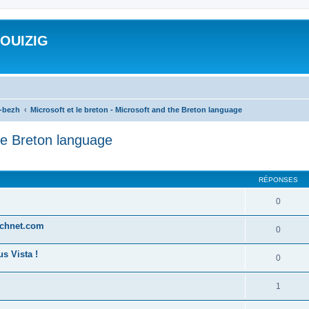
ROUIZIG
a-bezh
Microsoft et le breton - Microsoft and the Breton language
the Breton language
cher
cherche avancée
RÉPONSES
0
technet.com
0
s Vista !
0
1