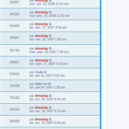
par
drouizig
30997
ven. avr. 18, 2008 12:14 pm
par
drouizig
34293
mar. janv. 15, 2008 11:02 am
par
drouizig
30406
jeu. déc. 27, 2007 4:39 pm
par
drouizig
30987
lun. nov. 26, 2007 1:06 pm
par
drouizig
30745
mar. sept. 18, 2007 7:05 pm
par
drouizig
29807
lun. sept. 17, 2007 5:43 pm
par
Giulia
33943
lun. juin 11, 2007 8:52 am
par
Malo-net
32638
lun. juin 04, 2007 1:55 pm
par
drouizig
76192
jeu. avr. 26, 2007 8:24 am
par
drouizig
30534
jeu. avr. 19, 2007 8:12 am
par
drouizig
30090
jeu. avr. 12, 2007 9:49 am