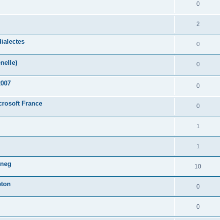
0
2
ialectes
0
nelle)
0
2007
0
crosoft France
0
1
1
oneg
10
eton
0
0