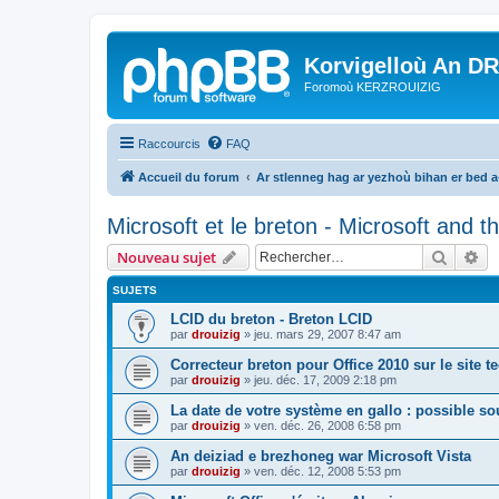
Korvigelloù An D
Foromoù KERZROUIZIG
Raccourcis
FAQ
Accueil du forum
Ar stlenneg hag ar yezhoù bihan er bed 
Microsoft et le breton - Microsoft and 
Recher
Re
Nouveau sujet
SUJETS
LCID du breton - Breton LCID
par
drouizig
»
jeu. mars 29, 2007 8:47 am
Correcteur breton pour Office 2010 sur le site 
par
drouizig
»
jeu. déc. 17, 2009 2:18 pm
La date de votre système en gallo : possible sou
par
drouizig
»
ven. déc. 26, 2008 6:58 pm
An deiziad e brezhoneg war Microsoft Vista
par
drouizig
»
ven. déc. 12, 2008 5:53 pm