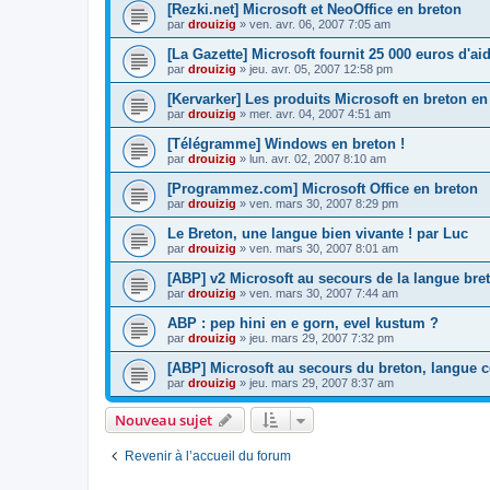
[Rezki.net] Microsoft et NeoOffice en breton
par
drouizig
»
ven. avr. 06, 2007 7:05 am
[La Gazette] Microsoft fournit 25 000 euros d'a
par
drouizig
»
jeu. avr. 05, 2007 12:58 pm
[Kervarker] Les produits Microsoft en breton en
par
drouizig
»
mer. avr. 04, 2007 4:51 am
[Télégramme] Windows en breton !
par
drouizig
»
lun. avr. 02, 2007 8:10 am
[Programmez.com] Microsoft Office en breton
par
drouizig
»
ven. mars 30, 2007 8:29 pm
Le Breton, une langue bien vivante ! par Luc
par
drouizig
»
ven. mars 30, 2007 8:01 am
[ABP] v2 Microsoft au secours de la langue bre
par
drouizig
»
ven. mars 30, 2007 7:44 am
ABP : pep hini en e gorn, evel kustum ?
par
drouizig
»
jeu. mars 29, 2007 7:32 pm
[ABP] Microsoft au secours du breton, langue c
par
drouizig
»
jeu. mars 29, 2007 8:37 am
Nouveau sujet
Revenir à l’accueil du forum