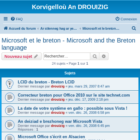
Korvigelloù An DROUIZIG
FAQ
Connexion
R
Accueil du forum
Ar stlenneg hag ar yezhoù bihan er bed a-bezh
Microsoft et le breton - Microsoft and the Breton language
e
Microsoft et le breton - Microsoft and the Breton
c
language
h
Rechercher
Recherche avanc
Nouveau sujet
e
24 sujets • Page
1
sur
1
r
Sujets
c
h
LCID du breton - Breton LCID
Dernier message par
drouizig
«
jeu. mars 29, 2007 8:47 am
e
Correcteur breton pour Office 2010 sur le site technet.com
r
Dernier message par
drouizig
«
jeu. déc. 17, 2009 2:18 pm
La date de votre système en gallo : possible sous Vista !
Dernier message par
drouizig
«
ven. déc. 26, 2008 6:58 pm
An deiziad e brezhoneg war Microsoft Vista
Dernier message par
drouizig
«
ven. déc. 26, 2008 6:45 pm
Réponses :
1
Microsoft Office s'écrit en Alsacien