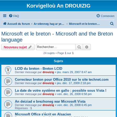
Korvigelloù An DROUIZIG
FAQ
Connexion
R
Accueil du forum
Ar stlenneg hag ar yezhoù bihan er bed a-bezh
Microsoft et le breton - Microsoft and the Breton language
e
Microsoft et le breton - Microsoft and the Breton
c
language
h
Rechercher
Recherche avanc
Nouveau sujet
e
24 sujets • Page
1
sur
1
r
Sujets
c
h
LCID du breton - Breton LCID
Dernier message par
drouizig
«
jeu. mars 29, 2007 8:47 am
e
Correcteur breton pour Office 2010 sur le site technet.com
r
Dernier message par
drouizig
«
jeu. déc. 17, 2009 2:18 pm
La date de votre système en gallo : possible sous Vista !
Dernier message par
drouizig
«
ven. déc. 26, 2008 6:58 pm
An deiziad e brezhoneg war Microsoft Vista
Dernier message par
drouizig
«
ven. déc. 26, 2008 6:45 pm
Réponses :
1
Microsoft Office s'écrit en Alsacien