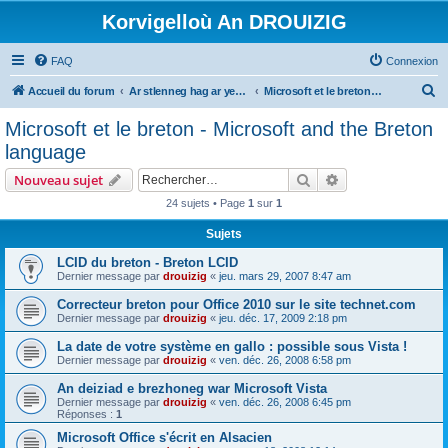
Korvigelloù An DROUIZIG
FAQ
Connexion
R
Accueil du forum
Ar stlenneg hag ar yezhoù bihan er bed a-bezh
Microsoft et le breton - Microsoft and the Breton language
e
Microsoft et le breton - Microsoft and the Breton
c
language
h
Rechercher
Recherche avanc
Nouveau sujet
e
24 sujets • Page
1
sur
1
r
Sujets
c
h
LCID du breton - Breton LCID
Dernier message par
drouizig
«
jeu. mars 29, 2007 8:47 am
e
Correcteur breton pour Office 2010 sur le site technet.com
r
Dernier message par
drouizig
«
jeu. déc. 17, 2009 2:18 pm
La date de votre système en gallo : possible sous Vista !
Dernier message par
drouizig
«
ven. déc. 26, 2008 6:58 pm
An deiziad e brezhoneg war Microsoft Vista
Dernier message par
drouizig
«
ven. déc. 26, 2008 6:45 pm
Réponses :
1
Microsoft Office s'écrit en Alsacien