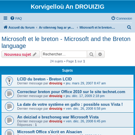
Korvigelloù An DROUIZIG
FAQ
Connexion
R
Accueil du forum
Ar stlenneg hag ar yezhoù bihan er bed a-bezh
Microsoft et le breton - Microsoft and the Breton language
e
Microsoft et le breton - Microsoft and the Breton
c
language
h
Rechercher
Recherche avanc
Nouveau sujet
e
24 sujets • Page
1
sur
1
r
Sujets
c
h
LCID du breton - Breton LCID
Dernier message par
drouizig
«
jeu. mars 29, 2007 8:47 am
e
Correcteur breton pour Office 2010 sur le site technet.com
r
Dernier message par
drouizig
«
jeu. déc. 17, 2009 2:18 pm
La date de votre système en gallo : possible sous Vista !
Dernier message par
drouizig
«
ven. déc. 26, 2008 6:58 pm
An deiziad e brezhoneg war Microsoft Vista
Dernier message par
drouizig
«
ven. déc. 26, 2008 6:45 pm
Réponses :
1
Microsoft Office s'écrit en Alsacien