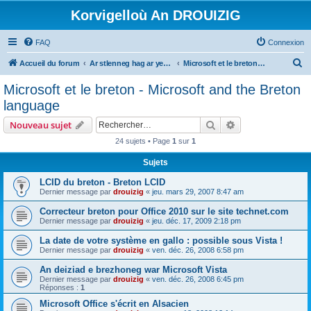
Korvigelloù An DROUIZIG
FAQ
Connexion
R
Accueil du forum
Ar stlenneg hag ar yezhoù bihan er bed a-bezh
Microsoft et le breton - Microsoft and the Breton language
e
Microsoft et le breton - Microsoft and the Breton
c
language
h
Rechercher
Recherche avanc
Nouveau sujet
e
24 sujets • Page
1
sur
1
r
Sujets
c
h
LCID du breton - Breton LCID
Dernier message par
drouizig
«
jeu. mars 29, 2007 8:47 am
e
Correcteur breton pour Office 2010 sur le site technet.com
r
Dernier message par
drouizig
«
jeu. déc. 17, 2009 2:18 pm
La date de votre système en gallo : possible sous Vista !
Dernier message par
drouizig
«
ven. déc. 26, 2008 6:58 pm
An deiziad e brezhoneg war Microsoft Vista
Dernier message par
drouizig
«
ven. déc. 26, 2008 6:45 pm
Réponses :
1
Microsoft Office s'écrit en Alsacien