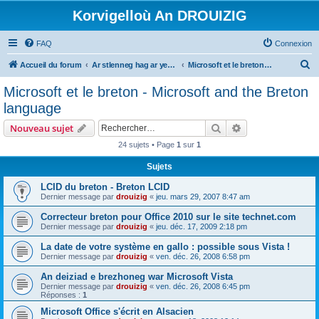
Korvigelloù An DROUIZIG
FAQ
Connexion
R
Accueil du forum
Ar stlenneg hag ar yezhoù bihan er bed a-bezh
Microsoft et le breton - Microsoft and the Breton language
e
Microsoft et le breton - Microsoft and the Breton
c
language
h
Rechercher
Recherche avanc
Nouveau sujet
e
24 sujets • Page
1
sur
1
r
Sujets
c
h
LCID du breton - Breton LCID
Dernier message par
drouizig
«
jeu. mars 29, 2007 8:47 am
e
Correcteur breton pour Office 2010 sur le site technet.com
r
Dernier message par
drouizig
«
jeu. déc. 17, 2009 2:18 pm
La date de votre système en gallo : possible sous Vista !
Dernier message par
drouizig
«
ven. déc. 26, 2008 6:58 pm
An deiziad e brezhoneg war Microsoft Vista
Dernier message par
drouizig
«
ven. déc. 26, 2008 6:45 pm
Réponses :
1
Microsoft Office s'écrit en Alsacien