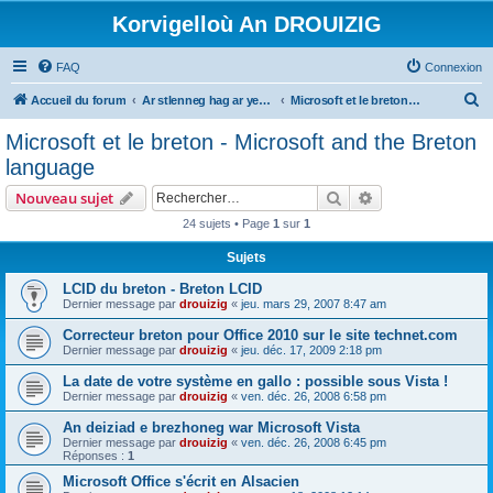
Korvigelloù An DROUIZIG
FAQ
Connexion
R
Accueil du forum
Ar stlenneg hag ar yezhoù bihan er bed a-bezh
Microsoft et le breton - Microsoft and the Breton language
e
Microsoft et le breton - Microsoft and the Breton
c
language
h
Rechercher
Recherche avanc
Nouveau sujet
e
24 sujets • Page
1
sur
1
r
Sujets
c
h
LCID du breton - Breton LCID
Dernier message par
drouizig
«
jeu. mars 29, 2007 8:47 am
e
Correcteur breton pour Office 2010 sur le site technet.com
r
Dernier message par
drouizig
«
jeu. déc. 17, 2009 2:18 pm
La date de votre système en gallo : possible sous Vista !
Dernier message par
drouizig
«
ven. déc. 26, 2008 6:58 pm
An deiziad e brezhoneg war Microsoft Vista
Dernier message par
drouizig
«
ven. déc. 26, 2008 6:45 pm
Réponses :
1
Microsoft Office s'écrit en Alsacien