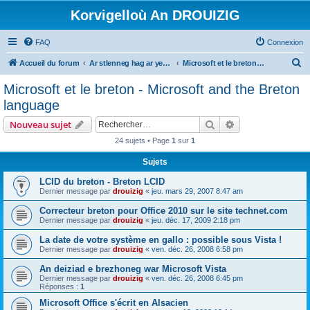
Korvigelloù An DROUIZIG
FAQ
Connexion
R
Accueil du forum
Ar stlenneg hag ar yezhoù bihan er bed a-bezh
Microsoft et le breton - Microsoft and the Breton language
e
Microsoft et le breton - Microsoft and the Breton
c
language
h
Rechercher
Recherche avanc
Nouveau sujet
e
24 sujets • Page
1
sur
1
r
Sujets
c
h
LCID du breton - Breton LCID
Dernier message par
drouizig
«
jeu. mars 29, 2007 8:47 am
e
Correcteur breton pour Office 2010 sur le site technet.com
r
Dernier message par
drouizig
«
jeu. déc. 17, 2009 2:18 pm
La date de votre système en gallo : possible sous Vista !
Dernier message par
drouizig
«
ven. déc. 26, 2008 6:58 pm
An deiziad e brezhoneg war Microsoft Vista
Dernier message par
drouizig
«
ven. déc. 26, 2008 6:45 pm
Réponses :
1
Microsoft Office s'écrit en Alsacien