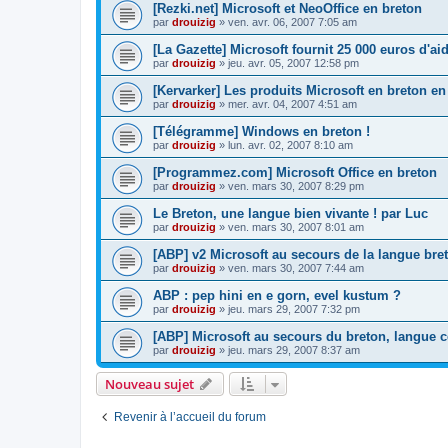
[Rezki.net] Microsoft et NeoOffice en breton
par
drouizig
»
ven. avr. 06, 2007 7:05 am
[La Gazette] Microsoft fournit 25 000 euros d'a
par
drouizig
»
jeu. avr. 05, 2007 12:58 pm
[Kervarker] Les produits Microsoft en breton en
par
drouizig
»
mer. avr. 04, 2007 4:51 am
[Télégramme] Windows en breton !
par
drouizig
»
lun. avr. 02, 2007 8:10 am
[Programmez.com] Microsoft Office en breton
par
drouizig
»
ven. mars 30, 2007 8:29 pm
Le Breton, une langue bien vivante ! par Luc
par
drouizig
»
ven. mars 30, 2007 8:01 am
[ABP] v2 Microsoft au secours de la langue bre
par
drouizig
»
ven. mars 30, 2007 7:44 am
ABP : pep hini en e gorn, evel kustum ?
par
drouizig
»
jeu. mars 29, 2007 7:32 pm
[ABP] Microsoft au secours du breton, langue c
par
drouizig
»
jeu. mars 29, 2007 8:37 am
Nouveau sujet
Revenir à l’accueil du forum