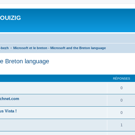
ROUIZIG
a-bezh
Microsoft et le breton - Microsoft and the Breton language
the Breton language
cher
cherche avancée
RÉPONSES
0
technet.com
0
s Vista !
0
1