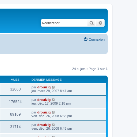
Rechercher
Recherche avancé
Connexion
24 sujets • Page
1
sur
1
VUES
DERNIER MESSAGE
par
drouizig
32060
jeu. mars 29, 2007 8:47 am
par
drouizig
176524
jeu. déc. 17, 2009 2:18 pm
par
drouizig
89169
ven. déc. 26, 2008 6:58 pm
par
drouizig
31714
ven. déc. 26, 2008 6:45 pm