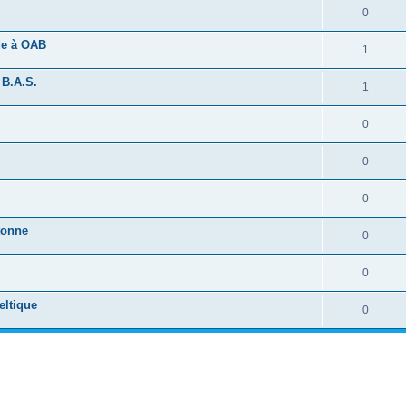
0
ide à OAB
1
 B.A.S.
1
0
0
0
tonne
0
0
eltique
0