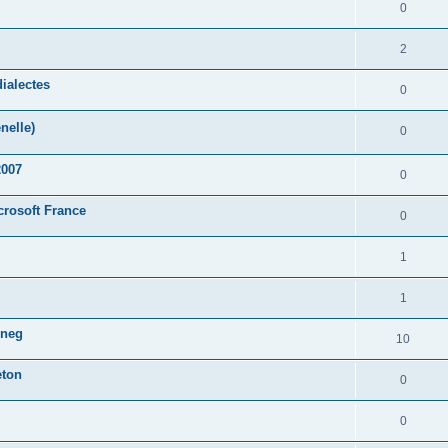
0
2
ialectes
0
nelle)
0
2007
0
crosoft France
0
1
1
oneg
10
eton
0
0