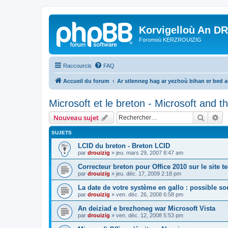
Korvigelloù An D
Foromoù KERZROUIZIG
Raccourcis
FAQ
Accueil du forum
Ar stlenneg hag ar yezhoù bihan er bed 
Microsoft et le breton - Microsoft and 
Recher
Re
Nouveau sujet
SUJETS
LCID du breton - Breton LCID
par
drouizig
»
jeu. mars 29, 2007 8:47 am
Correcteur breton pour Office 2010 sur le site 
par
drouizig
»
jeu. déc. 17, 2009 2:18 pm
La date de votre système en gallo : possible sou
par
drouizig
»
ven. déc. 26, 2008 6:58 pm
An deiziad e brezhoneg war Microsoft Vista
par
drouizig
»
ven. déc. 12, 2008 5:53 pm