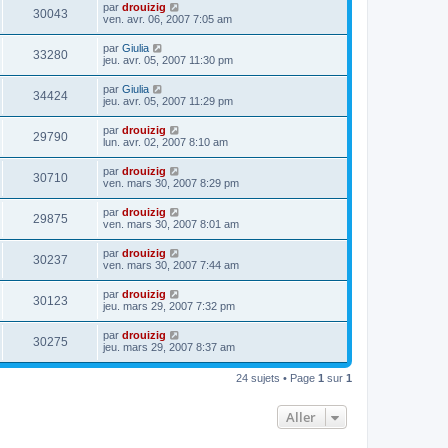
par
drouizig
30043
ven. avr. 06, 2007 7:05 am
par
Giulia
33280
jeu. avr. 05, 2007 11:30 pm
par
Giulia
34424
jeu. avr. 05, 2007 11:29 pm
par
drouizig
29790
lun. avr. 02, 2007 8:10 am
par
drouizig
30710
ven. mars 30, 2007 8:29 pm
par
drouizig
29875
ven. mars 30, 2007 8:01 am
par
drouizig
30237
ven. mars 30, 2007 7:44 am
par
drouizig
30123
jeu. mars 29, 2007 7:32 pm
par
drouizig
30275
jeu. mars 29, 2007 8:37 am
24 sujets • Page
1
sur
1
Aller