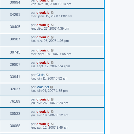
par
drouizig
30994
ven. avr. 18, 2008 12:14 pm
par
drouizig
34291
mar. janv. 15, 2008 11:02 am
par
drouizig
30405
jeu. déc. 27, 2007 4:39 pm
par
drouizig
30987
lun. nov. 26, 2007 1:06 pm
par
drouizig
30745
mar. sept. 18, 2007 7:05 pm
par
drouizig
29807
lun. sept. 17, 2007 5:43 pm
par
Giulia
33941
lun. juin 11, 2007 8:52 am
par
Malo-net
32637
lun. juin 04, 2007 1:55 pm
par
drouizig
76189
jeu. avr. 26, 2007 8:24 am
par
drouizig
30533
jeu. avr. 19, 2007 8:12 am
par
drouizig
30088
jeu. avr. 12, 2007 9:49 am