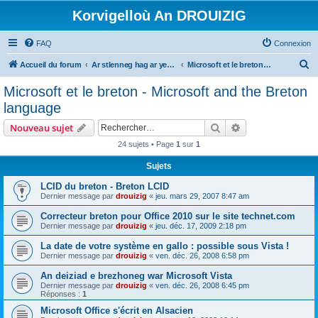
Korvigelloù An DROUIZIG
FAQ
Connexion
R
Accueil du forum
Ar stlenneg hag ar yezhoù bihan er bed a-bezh
Microsoft et le breton - Microsoft and the Breton language
e
Microsoft et le breton - Microsoft and the Breton
c
language
h
Rechercher
Recherche avanc
Nouveau sujet
e
24 sujets • Page
1
sur
1
r
Sujets
c
h
LCID du breton - Breton LCID
Dernier message par
drouizig
«
jeu. mars 29, 2007 8:47 am
e
Correcteur breton pour Office 2010 sur le site technet.com
r
Dernier message par
drouizig
«
jeu. déc. 17, 2009 2:18 pm
La date de votre système en gallo : possible sous Vista !
Dernier message par
drouizig
«
ven. déc. 26, 2008 6:58 pm
An deiziad e brezhoneg war Microsoft Vista
Dernier message par
drouizig
«
ven. déc. 26, 2008 6:45 pm
Réponses :
1
Microsoft Office s'écrit en Alsacien