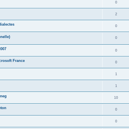
0
2
ialectes
0
nelle)
0
2007
0
crosoft France
0
1
1
oneg
10
eton
0
0