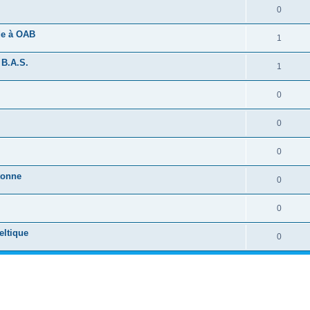
0
ide à OAB
1
 B.A.S.
1
0
0
0
tonne
0
0
eltique
0