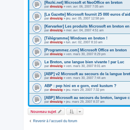
[Rezki.net] Microsoft et NeoOffice en breton
par
drouizig
»
ven. avr. 06, 2007 7:05 am
[La Gazette] Microsoft fournit 25 000 euros d'a
par
drouizig
»
jeu. avr. 05, 2007 12:58 pm
[Kervarker] Les produits Microsoft en breton en
par
drouizig
»
mer. avr. 04, 2007 4:51 am
[Télégramme] Windows en breton !
par
drouizig
»
lun. avr. 02, 2007 8:10 am
[Programmez.com] Microsoft Office en breton
par
drouizig
»
ven. mars 30, 2007 8:29 pm
Le Breton, une langue bien vivante ! par Luc
par
drouizig
»
ven. mars 30, 2007 8:01 am
[ABP] v2 Microsoft au secours de la langue bre
par
drouizig
»
ven. mars 30, 2007 7:44 am
ABP : pep hini en e gorn, evel kustum ?
par
drouizig
»
jeu. mars 29, 2007 7:32 pm
[ABP] Microsoft au secours du breton, langue c
par
drouizig
»
jeu. mars 29, 2007 8:37 am
Nouveau sujet
Revenir à l’accueil du forum