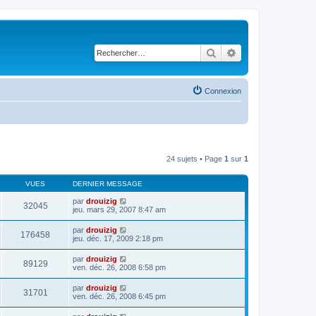
Rechercher
Recherche avancé
Connexion
24 sujets • Page
1
sur
1
VUES
DERNIER MESSAGE
par
drouizig
32045
jeu. mars 29, 2007 8:47 am
par
drouizig
176458
jeu. déc. 17, 2009 2:18 pm
par
drouizig
89129
ven. déc. 26, 2008 6:58 pm
par
drouizig
31701
ven. déc. 26, 2008 6:45 pm