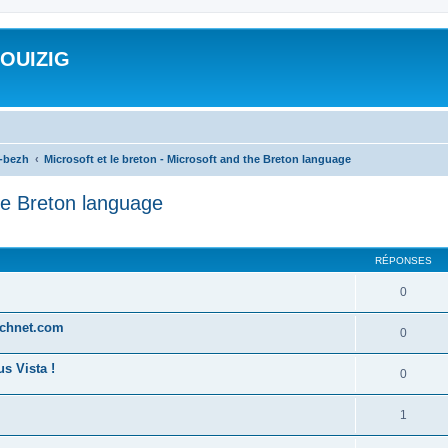
ROUIZIG
a-bezh
Microsoft et le breton - Microsoft and the Breton language
the Breton language
cher
cherche avancée
RÉPONSES
0
technet.com
0
s Vista !
0
1