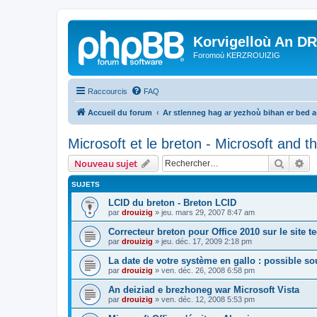
Korvigelloù An D
Foromoù KERZROUIZIG
Raccourcis
FAQ
Accueil du forum
Ar stlenneg hag ar yezhoù bihan er bed 
Microsoft et le breton - Microsoft and 
Recher
Re
Nouveau sujet
SUJETS
LCID du breton - Breton LCID
par
drouizig
»
jeu. mars 29, 2007 8:47 am
Correcteur breton pour Office 2010 sur le site 
par
drouizig
»
jeu. déc. 17, 2009 2:18 pm
La date de votre système en gallo : possible sou
par
drouizig
»
ven. déc. 26, 2008 6:58 pm
An deiziad e brezhoneg war Microsoft Vista
par
drouizig
»
ven. déc. 12, 2008 5:53 pm