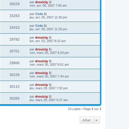
par
drouizig
30029
ven. avr. 06, 2007 7:05 am
par
Giulia
33263
jeu. avr. 05, 2007 11:30 pm
par
Giulia
34410
jeu. avr. 05, 2007 11:29 pm
par
drouizig
29782
lun. avr. 02, 2007 8:10 am
par
drouizig
30701
ven. mars 30, 2007 8:29 pm
par
drouizig
29866
ven. mars 30, 2007 8:01 am
par
drouizig
30228
ven. mars 30, 2007 7:44 am
par
drouizig
30110
jeu. mars 29, 2007 7:32 pm
par
drouizig
30265
jeu. mars 29, 2007 8:37 am
24 sujets • Page
1
sur
1
Aller