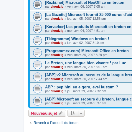
[Rezki.net] Microsoft et NeoOffice en breton
par
drouizig
»
ven. avr. 06, 2007 7:05 am
[La Gazette] Microsoft fournit 25 000 euros d'a
par
drouizig
»
jeu. avr. 05, 2007 12:58 pm
[Kervarker] Les produits Microsoft en breton en
par
drouizig
»
mer. avr. 04, 2007 4:51 am
[Télégramme] Windows en breton !
par
drouizig
»
lun. avr. 02, 2007 8:10 am
[Programmez.com] Microsoft Office en breton
par
drouizig
»
ven. mars 30, 2007 8:29 pm
Le Breton, une langue bien vivante ! par Luc
par
drouizig
»
ven. mars 30, 2007 8:01 am
[ABP] v2 Microsoft au secours de la langue bre
par
drouizig
»
ven. mars 30, 2007 7:44 am
ABP : pep hini en e gorn, evel kustum ?
par
drouizig
»
jeu. mars 29, 2007 7:32 pm
[ABP] Microsoft au secours du breton, langue c
par
drouizig
»
jeu. mars 29, 2007 8:37 am
Nouveau sujet
Revenir à l’accueil du forum