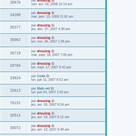
par
drouizig
30976
ven. avr. 18, 2008 12:14 pm
par
drouizig
34266
mar. janv. 15, 2008 11:02 am
par
drouizig
30377
jeu. déc. 27, 2007 4:39 pm
par
drouizig
30962
lun. nov. 26, 2007 1:06 pm
par
drouizig
30719
mar. sept. 18, 2007 7:05 pm
par
drouizig
29784
lun. sept. 17, 2007 5:43 pm
par
Giulia
33924
lun. juin 11, 2007 8:52 am
par
Malo-net
32613
lun. juin 04, 2007 1:55 pm
par
drouizig
76151
jeu. avr. 26, 2007 8:24 am
par
drouizig
30514
jeu. avr. 19, 2007 8:12 am
par
drouizig
30072
jeu. avr. 12, 2007 9:49 am