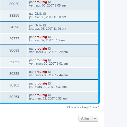
par
drouizig
30020
ven. avr. 06, 2007 7:05 am
par
Giulia
33256
jeu. avr. 05, 2007 11:30 pm
par
Giulia
34398
jeu. avr. 05, 2007 11:29 pm
par
drouizig
29777
lun. avr. 02, 2007 8:10 am
par
drouizig
30689
ven. mars 30, 2007 8:29 pm
par
drouizig
29851
ven. mars 30, 2007 8:01 am
par
drouizig
30225
ven. mars 30, 2007 7:44 am
par
drouizig
30102
jeu. mars 29, 2007 7:32 pm
par
drouizig
30254
jeu. mars 29, 2007 8:37 am
24 sujets • Page
1
sur
1
Aller