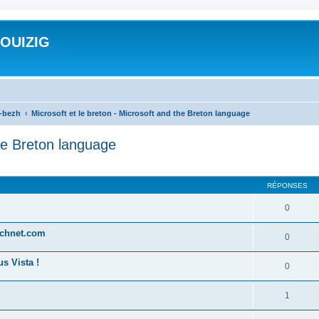
ROUIZIG
a-bezh
Microsoft et le breton - Microsoft and the Breton language
the Breton language
cher
cherche avancée
RÉPONSES
0
technet.com
0
s Vista !
0
1