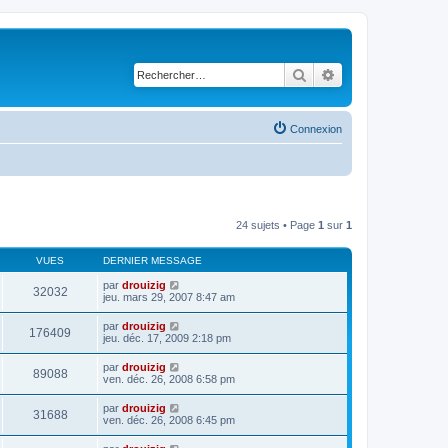
Rechercher
Recherche avancé
Connexion
24 sujets • Page
1
sur
1
VUES
DERNIER MESSAGE
par
drouizig
32032
jeu. mars 29, 2007 8:47 am
par
drouizig
176409
jeu. déc. 17, 2009 2:18 pm
par
drouizig
89088
ven. déc. 26, 2008 6:58 pm
par
drouizig
31688
ven. déc. 26, 2008 6:45 pm