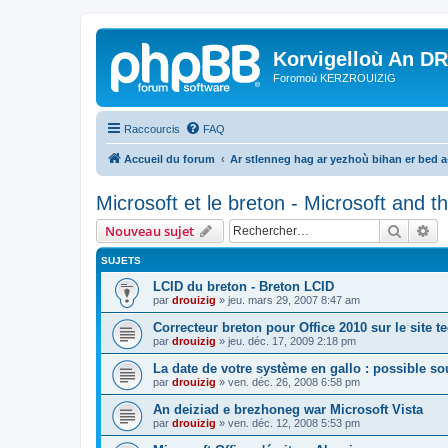
Korvigelloù An D
Foromoù KERZROUIZIG
Raccourcis
FAQ
Accueil du forum
Ar stlenneg hag ar yezhoù bihan er bed 
Microsoft et le breton - Microsoft and 
Recher
Re
Nouveau sujet
SUJETS
LCID du breton - Breton LCID
par
drouizig
»
jeu. mars 29, 2007 8:47 am
Correcteur breton pour Office 2010 sur le site 
par
drouizig
»
jeu. déc. 17, 2009 2:18 pm
La date de votre système en gallo : possible sou
par
drouizig
»
ven. déc. 26, 2008 6:58 pm
An deiziad e brezhoneg war Microsoft Vista
par
drouizig
»
ven. déc. 12, 2008 5:53 pm