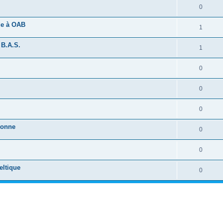
0
ide à OAB
1
 B.A.S.
1
0
0
0
tonne
0
0
eltique
0