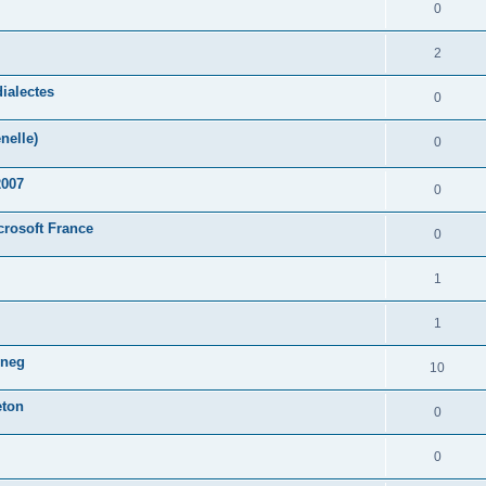
0
2
ialectes
0
nelle)
0
2007
0
crosoft France
0
1
1
oneg
10
eton
0
0