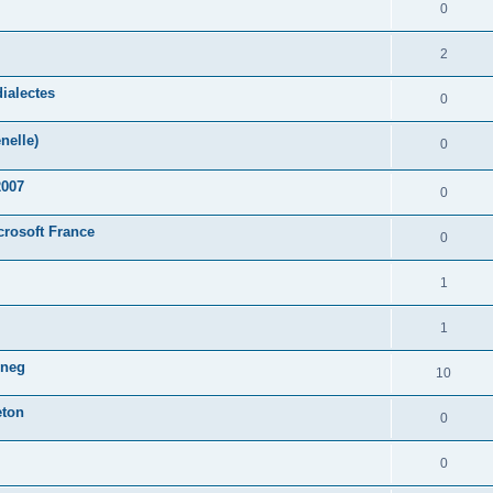
0
2
ialectes
0
nelle)
0
2007
0
crosoft France
0
1
1
oneg
10
eton
0
0