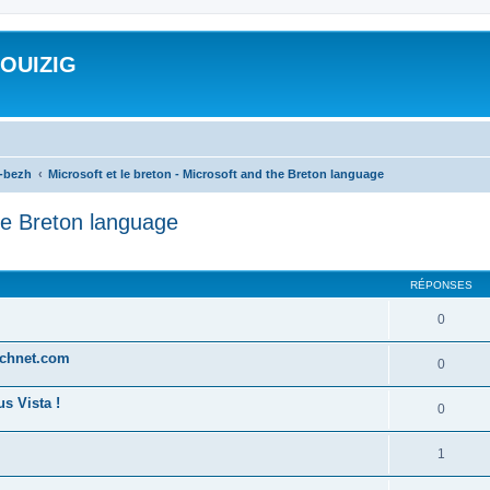
ROUIZIG
a-bezh
Microsoft et le breton - Microsoft and the Breton language
the Breton language
cher
cherche avancée
RÉPONSES
0
technet.com
0
s Vista !
0
1