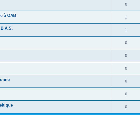
0
ide à OAB
1
 B.A.S.
1
0
0
0
tonne
0
0
eltique
0