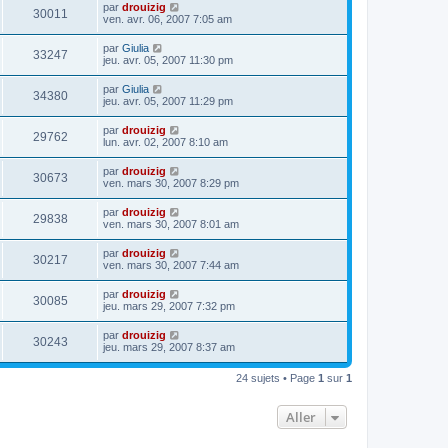
par
drouizig
30011
ven. avr. 06, 2007 7:05 am
par
Giulia
33247
jeu. avr. 05, 2007 11:30 pm
par
Giulia
34380
jeu. avr. 05, 2007 11:29 pm
par
drouizig
29762
lun. avr. 02, 2007 8:10 am
par
drouizig
30673
ven. mars 30, 2007 8:29 pm
par
drouizig
29838
ven. mars 30, 2007 8:01 am
par
drouizig
30217
ven. mars 30, 2007 7:44 am
par
drouizig
30085
jeu. mars 29, 2007 7:32 pm
par
drouizig
30243
jeu. mars 29, 2007 8:37 am
24 sujets • Page
1
sur
1
Aller