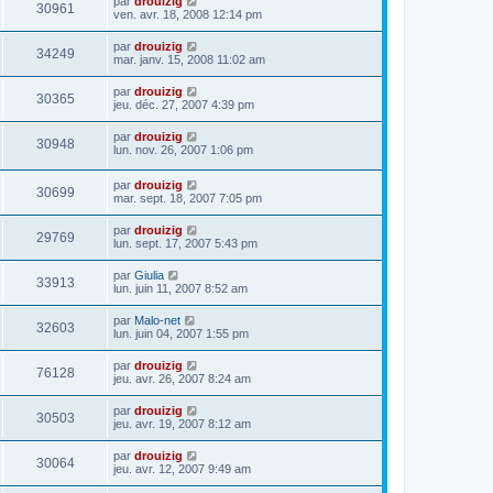
par
drouizig
30961
ven. avr. 18, 2008 12:14 pm
par
drouizig
34249
mar. janv. 15, 2008 11:02 am
par
drouizig
30365
jeu. déc. 27, 2007 4:39 pm
par
drouizig
30948
lun. nov. 26, 2007 1:06 pm
par
drouizig
30699
mar. sept. 18, 2007 7:05 pm
par
drouizig
29769
lun. sept. 17, 2007 5:43 pm
par
Giulia
33913
lun. juin 11, 2007 8:52 am
par
Malo-net
32603
lun. juin 04, 2007 1:55 pm
par
drouizig
76128
jeu. avr. 26, 2007 8:24 am
par
drouizig
30503
jeu. avr. 19, 2007 8:12 am
par
drouizig
30064
jeu. avr. 12, 2007 9:49 am