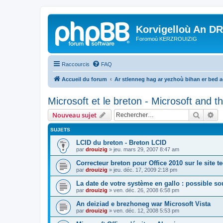
Korvigelloù An D
Foromoù KERZROUIZIG
Raccourcis
FAQ
Accueil du forum
Ar stlenneg hag ar yezhoù bihan er bed 
Microsoft et le breton - Microsoft and 
Recher
Re
Nouveau sujet
SUJETS
LCID du breton - Breton LCID
par
drouizig
»
jeu. mars 29, 2007 8:47 am
Correcteur breton pour Office 2010 sur le site 
par
drouizig
»
jeu. déc. 17, 2009 2:18 pm
La date de votre système en gallo : possible sou
par
drouizig
»
ven. déc. 26, 2008 6:58 pm
An deiziad e brezhoneg war Microsoft Vista
par
drouizig
»
ven. déc. 12, 2008 5:53 pm