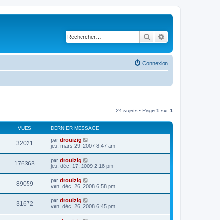
Rechercher
Recherche avancé
Connexion
24 sujets • Page
1
sur
1
VUES
DERNIER MESSAGE
par
drouizig
32021
jeu. mars 29, 2007 8:47 am
par
drouizig
176363
jeu. déc. 17, 2009 2:18 pm
par
drouizig
89059
ven. déc. 26, 2008 6:58 pm
par
drouizig
31672
ven. déc. 26, 2008 6:45 pm