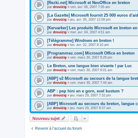
[Rezki.net] Microsoft et NeoOffice en breton
par
drouizig
»
ven. avr. 06, 2007 7:05 am
[La Gazette] Microsoft fournit 25 000 euros d'a
par
drouizig
»
jeu. avr. 05, 2007 12:58 pm
[Kervarker] Les produits Microsoft en breton en
par
drouizig
»
mer. avr. 04, 2007 4:51 am
[Télégramme] Windows en breton !
par
drouizig
»
lun. avr. 02, 2007 8:10 am
[Programmez.com] Microsoft Office en breton
par
drouizig
»
ven. mars 30, 2007 8:29 pm
Le Breton, une langue bien vivante ! par Luc
par
drouizig
»
ven. mars 30, 2007 8:01 am
[ABP] v2 Microsoft au secours de la langue bre
par
drouizig
»
ven. mars 30, 2007 7:44 am
ABP : pep hini en e gorn, evel kustum ?
par
drouizig
»
jeu. mars 29, 2007 7:32 pm
[ABP] Microsoft au secours du breton, langue c
par
drouizig
»
jeu. mars 29, 2007 8:37 am
Nouveau sujet
Revenir à l’accueil du forum