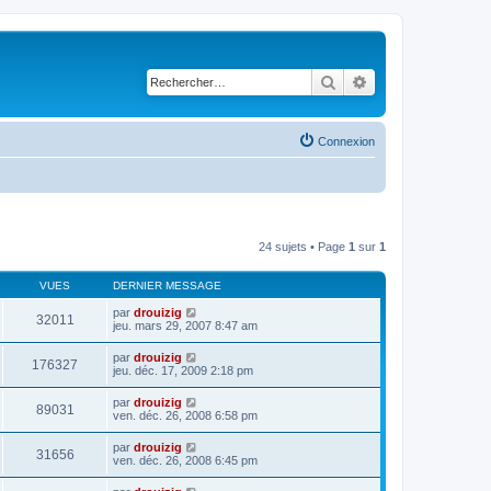
Rechercher
Recherche avancé
Connexion
24 sujets • Page
1
sur
1
VUES
DERNIER MESSAGE
par
drouizig
32011
jeu. mars 29, 2007 8:47 am
par
drouizig
176327
jeu. déc. 17, 2009 2:18 pm
par
drouizig
89031
ven. déc. 26, 2008 6:58 pm
par
drouizig
31656
ven. déc. 26, 2008 6:45 pm