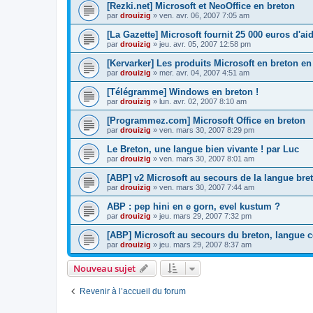
[Rezki.net] Microsoft et NeoOffice en breton
par
drouizig
»
ven. avr. 06, 2007 7:05 am
[La Gazette] Microsoft fournit 25 000 euros d'a
par
drouizig
»
jeu. avr. 05, 2007 12:58 pm
[Kervarker] Les produits Microsoft en breton en
par
drouizig
»
mer. avr. 04, 2007 4:51 am
[Télégramme] Windows en breton !
par
drouizig
»
lun. avr. 02, 2007 8:10 am
[Programmez.com] Microsoft Office en breton
par
drouizig
»
ven. mars 30, 2007 8:29 pm
Le Breton, une langue bien vivante ! par Luc
par
drouizig
»
ven. mars 30, 2007 8:01 am
[ABP] v2 Microsoft au secours de la langue bre
par
drouizig
»
ven. mars 30, 2007 7:44 am
ABP : pep hini en e gorn, evel kustum ?
par
drouizig
»
jeu. mars 29, 2007 7:32 pm
[ABP] Microsoft au secours du breton, langue c
par
drouizig
»
jeu. mars 29, 2007 8:37 am
Nouveau sujet
Revenir à l’accueil du forum