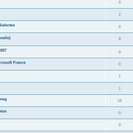
0
2
ialectes
0
nelle)
0
2007
0
crosoft France
0
1
1
oneg
10
eton
0
0