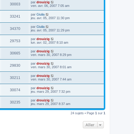
par
drouizig
30003
ven. avr. 06, 2007 7:05 am
par
Giulia
33241
jeu. avr. 05, 2007 11:30 pm
par
Giulia
34370
jeu. avr. 05, 2007 11:29 pm
par
drouizig
29753
lun. avr. 02, 2007 8:10 am
par
drouizig
30665
ven. mars 30, 2007 8:29 pm
par
drouizig
29830
ven. mars 30, 2007 8:01 am
par
drouizig
30211
ven. mars 30, 2007 7:44 am
par
drouizig
30074
jeu. mars 29, 2007 7:32 pm
par
drouizig
30235
jeu. mars 29, 2007 8:37 am
24 sujets • Page
1
sur
1
Aller