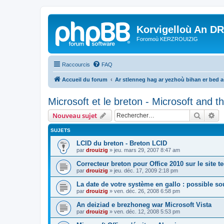
Korvigelloù An D
Foromoù KERZROUIZIG
Raccourcis
FAQ
Accueil du forum
Ar stlenneg hag ar yezhoù bihan er bed 
Microsoft et le breton - Microsoft and 
Recher
Re
Nouveau sujet
SUJETS
LCID du breton - Breton LCID
par
drouizig
»
jeu. mars 29, 2007 8:47 am
Correcteur breton pour Office 2010 sur le site 
par
drouizig
»
jeu. déc. 17, 2009 2:18 pm
La date de votre système en gallo : possible sou
par
drouizig
»
ven. déc. 26, 2008 6:58 pm
An deiziad e brezhoneg war Microsoft Vista
par
drouizig
»
ven. déc. 12, 2008 5:53 pm