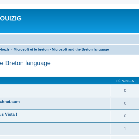
ROUIZIG
a-bezh
Microsoft et le breton - Microsoft and the Breton language
the Breton language
cher
cherche avancée
RÉPONSES
0
technet.com
0
s Vista !
0
1