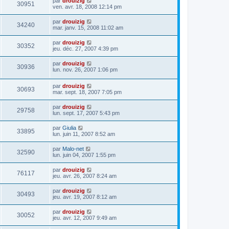
par
drouizig
30951
ven. avr. 18, 2008 12:14 pm
par
drouizig
34240
mar. janv. 15, 2008 11:02 am
par
drouizig
30352
jeu. déc. 27, 2007 4:39 pm
par
drouizig
30936
lun. nov. 26, 2007 1:06 pm
par
drouizig
30693
mar. sept. 18, 2007 7:05 pm
par
drouizig
29758
lun. sept. 17, 2007 5:43 pm
par
Giulia
33895
lun. juin 11, 2007 8:52 am
par
Malo-net
32590
lun. juin 04, 2007 1:55 pm
par
drouizig
76117
jeu. avr. 26, 2007 8:24 am
par
drouizig
30493
jeu. avr. 19, 2007 8:12 am
par
drouizig
30052
jeu. avr. 12, 2007 9:49 am