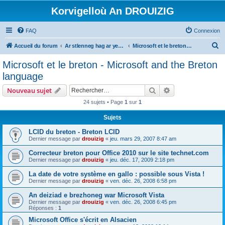
Korvigelloù An DROUIZIG
FAQ
Connexion
R
Accueil du forum
Ar stlenneg hag ar yezhoù bihan er bed a-bezh
Microsoft et le breton - Microsoft and the Breton language
e
Microsoft et le breton - Microsoft and the Breton
c
language
h
Rechercher
Recherche avanc
Nouveau sujet
e
24 sujets • Page
1
sur
1
r
Sujets
c
h
LCID du breton - Breton LCID
Dernier message par
drouizig
«
jeu. mars 29, 2007 8:47 am
e
Correcteur breton pour Office 2010 sur le site technet.com
r
Dernier message par
drouizig
«
jeu. déc. 17, 2009 2:18 pm
La date de votre système en gallo : possible sous Vista !
Dernier message par
drouizig
«
ven. déc. 26, 2008 6:58 pm
An deiziad e brezhoneg war Microsoft Vista
Dernier message par
drouizig
«
ven. déc. 26, 2008 6:45 pm
Réponses :
1
Microsoft Office s'écrit en Alsacien