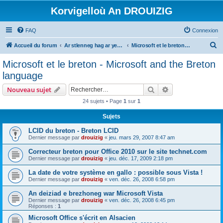
Korvigelloù An DROUIZIG
FAQ
Connexion
R
Accueil du forum
Ar stlenneg hag ar yezhoù bihan er bed a-bezh
Microsoft et le breton - Microsoft and the Breton language
e
Microsoft et le breton - Microsoft and the Breton
c
language
h
Rechercher
Recherche avanc
Nouveau sujet
e
24 sujets • Page
1
sur
1
r
Sujets
c
h
LCID du breton - Breton LCID
Dernier message par
drouizig
«
jeu. mars 29, 2007 8:47 am
e
Correcteur breton pour Office 2010 sur le site technet.com
r
Dernier message par
drouizig
«
jeu. déc. 17, 2009 2:18 pm
La date de votre système en gallo : possible sous Vista !
Dernier message par
drouizig
«
ven. déc. 26, 2008 6:58 pm
An deiziad e brezhoneg war Microsoft Vista
Dernier message par
drouizig
«
ven. déc. 26, 2008 6:45 pm
Réponses :
1
Microsoft Office s'écrit en Alsacien