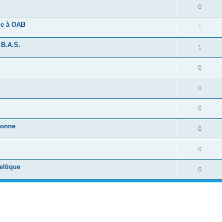
0
ide à OAB
1
 B.A.S.
1
0
0
0
tonne
0
0
eltique
0