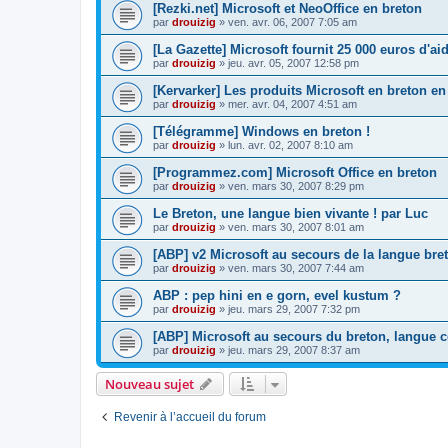
[Rezki.net] Microsoft et NeoOffice en breton
par
drouizig
»
ven. avr. 06, 2007 7:05 am
[La Gazette] Microsoft fournit 25 000 euros d'a
par
drouizig
»
jeu. avr. 05, 2007 12:58 pm
[Kervarker] Les produits Microsoft en breton en
par
drouizig
»
mer. avr. 04, 2007 4:51 am
[Télégramme] Windows en breton !
par
drouizig
»
lun. avr. 02, 2007 8:10 am
[Programmez.com] Microsoft Office en breton
par
drouizig
»
ven. mars 30, 2007 8:29 pm
Le Breton, une langue bien vivante ! par Luc
par
drouizig
»
ven. mars 30, 2007 8:01 am
[ABP] v2 Microsoft au secours de la langue bre
par
drouizig
»
ven. mars 30, 2007 7:44 am
ABP : pep hini en e gorn, evel kustum ?
par
drouizig
»
jeu. mars 29, 2007 7:32 pm
[ABP] Microsoft au secours du breton, langue c
par
drouizig
»
jeu. mars 29, 2007 8:37 am
Nouveau sujet
Revenir à l’accueil du forum