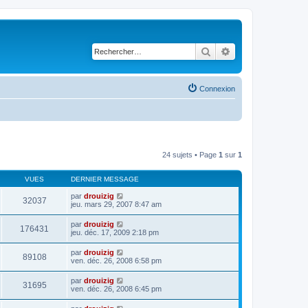
Rechercher
Recherche avancé
Connexion
24 sujets • Page
1
sur
1
VUES
DERNIER MESSAGE
par
drouizig
32037
jeu. mars 29, 2007 8:47 am
par
drouizig
176431
jeu. déc. 17, 2009 2:18 pm
par
drouizig
89108
ven. déc. 26, 2008 6:58 pm
par
drouizig
31695
ven. déc. 26, 2008 6:45 pm