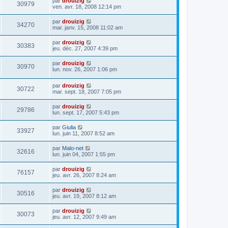
par
drouizig
30979
ven. avr. 18, 2008 12:14 pm
par
drouizig
34270
mar. janv. 15, 2008 11:02 am
par
drouizig
30383
jeu. déc. 27, 2007 4:39 pm
par
drouizig
30970
lun. nov. 26, 2007 1:06 pm
par
drouizig
30722
mar. sept. 18, 2007 7:05 pm
par
drouizig
29786
lun. sept. 17, 2007 5:43 pm
par
Giulia
33927
lun. juin 11, 2007 8:52 am
par
Malo-net
32616
lun. juin 04, 2007 1:55 pm
par
drouizig
76157
jeu. avr. 26, 2007 8:24 am
par
drouizig
30516
jeu. avr. 19, 2007 8:12 am
par
drouizig
30073
jeu. avr. 12, 2007 9:49 am