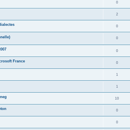
0
2
ialectes
0
nelle)
0
2007
0
crosoft France
0
1
1
oneg
10
eton
0
0