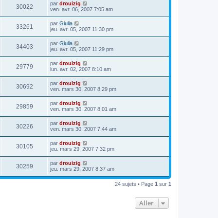
par
drouizig
30022
ven. avr. 06, 2007 7:05 am
par
Giulia
33261
jeu. avr. 05, 2007 11:30 pm
par
Giulia
34403
jeu. avr. 05, 2007 11:29 pm
par
drouizig
29779
lun. avr. 02, 2007 8:10 am
par
drouizig
30692
ven. mars 30, 2007 8:29 pm
par
drouizig
29859
ven. mars 30, 2007 8:01 am
par
drouizig
30226
ven. mars 30, 2007 7:44 am
par
drouizig
30105
jeu. mars 29, 2007 7:32 pm
par
drouizig
30259
jeu. mars 29, 2007 8:37 am
24 sujets • Page
1
sur
1
Aller