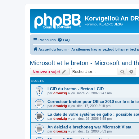
Korvigelloù An D
Foromoù KERZROUIZIG
Raccourcis
FAQ
Accueil du forum
Ar stlenneg hag ar yezhoù bihan er bed 
Microsoft et le breton - Microsoft and 
Recher
Re
Nouveau sujet
SUJETS
LCID du breton - Breton LCID
par
drouizig
»
jeu. mars 29, 2007 8:47 am
Correcteur breton pour Office 2010 sur le site 
par
drouizig
»
jeu. déc. 17, 2009 2:18 pm
La date de votre système en gallo : possible sou
par
drouizig
»
ven. déc. 26, 2008 6:58 pm
An deiziad e brezhoneg war Microsoft Vista
par
drouizig
»
ven. déc. 12, 2008 5:53 pm