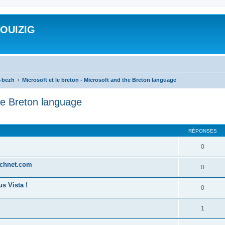
ROUIZIG
a-bezh
Microsoft et le breton - Microsoft and the Breton language
the Breton language
cher
cherche avancée
RÉPONSES
0
technet.com
0
s Vista !
0
1