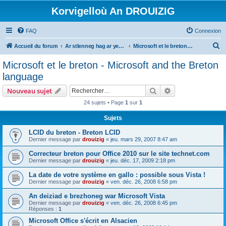
Korvigelloù An DROUIZIG
FAQ
Connexion
R
Accueil du forum
Ar stlenneg hag ar yezhoù bihan er bed a-bezh
Microsoft et le breton - Microsoft and the Breton language
e
Microsoft et le breton - Microsoft and the Breton
c
language
h
Rechercher
Recherche avanc
Nouveau sujet
e
24 sujets • Page
1
sur
1
r
Sujets
c
h
LCID du breton - Breton LCID
Dernier message par
drouizig
«
jeu. mars 29, 2007 8:47 am
e
Correcteur breton pour Office 2010 sur le site technet.com
r
Dernier message par
drouizig
«
jeu. déc. 17, 2009 2:18 pm
La date de votre système en gallo : possible sous Vista !
Dernier message par
drouizig
«
ven. déc. 26, 2008 6:58 pm
An deiziad e brezhoneg war Microsoft Vista
Dernier message par
drouizig
«
ven. déc. 26, 2008 6:45 pm
Réponses :
1
Microsoft Office s'écrit en Alsacien