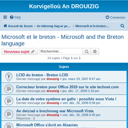
Korvigelloù An DROUIZIG
FAQ
Connexion
R
Accueil du forum
Ar stlenneg hag ar yezhoù bihan er bed a-bezh
Microsoft et le breton - Microsoft and the Breton language
e
Microsoft et le breton - Microsoft and the Breton
c
language
h
Rechercher
Recherche avanc
Nouveau sujet
e
24 sujets • Page
1
sur
1
r
Sujets
c
h
LCID du breton - Breton LCID
Dernier message par
drouizig
«
jeu. mars 29, 2007 8:47 am
e
Correcteur breton pour Office 2010 sur le site technet.com
r
Dernier message par
drouizig
«
jeu. déc. 17, 2009 2:18 pm
La date de votre système en gallo : possible sous Vista !
Dernier message par
drouizig
«
ven. déc. 26, 2008 6:58 pm
An deiziad e brezhoneg war Microsoft Vista
Dernier message par
drouizig
«
ven. déc. 26, 2008 6:45 pm
Réponses :
1
Microsoft Office s'écrit en Alsacien