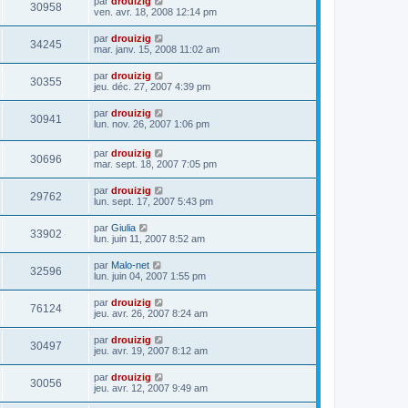
par
drouizig
30958
ven. avr. 18, 2008 12:14 pm
par
drouizig
34245
mar. janv. 15, 2008 11:02 am
par
drouizig
30355
jeu. déc. 27, 2007 4:39 pm
par
drouizig
30941
lun. nov. 26, 2007 1:06 pm
par
drouizig
30696
mar. sept. 18, 2007 7:05 pm
par
drouizig
29762
lun. sept. 17, 2007 5:43 pm
par
Giulia
33902
lun. juin 11, 2007 8:52 am
par
Malo-net
32596
lun. juin 04, 2007 1:55 pm
par
drouizig
76124
jeu. avr. 26, 2007 8:24 am
par
drouizig
30497
jeu. avr. 19, 2007 8:12 am
par
drouizig
30056
jeu. avr. 12, 2007 9:49 am