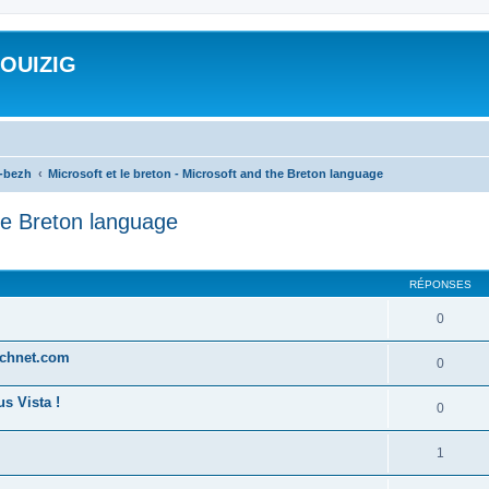
ROUIZIG
a-bezh
Microsoft et le breton - Microsoft and the Breton language
the Breton language
cher
cherche avancée
RÉPONSES
0
technet.com
0
s Vista !
0
1