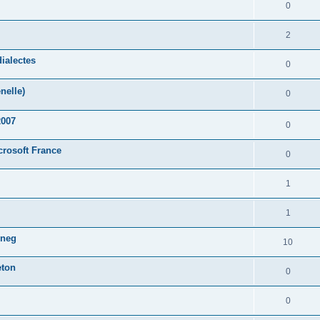
0
2
ialectes
0
nelle)
0
2007
0
crosoft France
0
1
1
oneg
10
eton
0
0