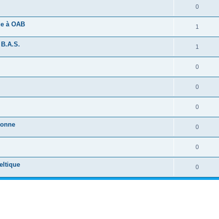
0
ide à OAB
1
 B.A.S.
1
0
0
0
tonne
0
0
eltique
0