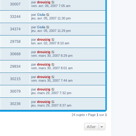
par
drouizig
30007
ven. avr. 06, 2007 7:05 am
par
Giulia
33244
jeu. avr. 05, 2007 11:30 pm
par
Giulia
34374
jeu. avr. 05, 2007 11:29 pm
par
drouizig
29758
lun. avr. 02, 2007 8:10 am
par
drouizig
30668
ven. mars 30, 2007 8:29 pm
par
drouizig
29834
ven. mars 30, 2007 8:01 am
par
drouizig
30215
ven. mars 30, 2007 7:44 am
par
drouizig
30079
jeu. mars 29, 2007 7:32 pm
par
drouizig
30236
jeu. mars 29, 2007 8:37 am
24 sujets • Page
1
sur
1
Aller