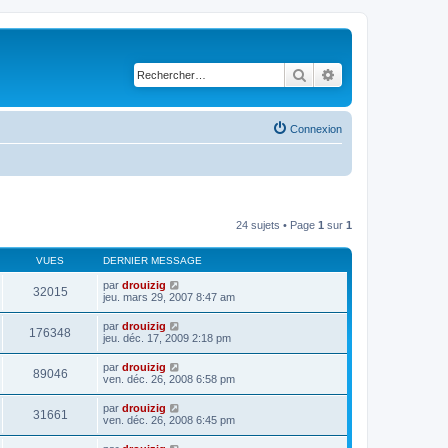
Rechercher
Recherche avancé
Connexion
24 sujets • Page
1
sur
1
VUES
DERNIER MESSAGE
par
drouizig
32015
jeu. mars 29, 2007 8:47 am
par
drouizig
176348
jeu. déc. 17, 2009 2:18 pm
par
drouizig
89046
ven. déc. 26, 2008 6:58 pm
par
drouizig
31661
ven. déc. 26, 2008 6:45 pm