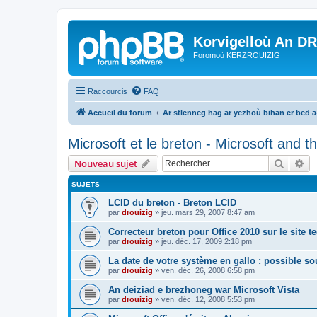
Korvigelloù An D
Foromoù KERZROUIZIG
Raccourcis
FAQ
Accueil du forum
Ar stlenneg hag ar yezhoù bihan er bed 
Microsoft et le breton - Microsoft and 
Recher
Re
Nouveau sujet
SUJETS
LCID du breton - Breton LCID
par
drouizig
»
jeu. mars 29, 2007 8:47 am
Correcteur breton pour Office 2010 sur le site 
par
drouizig
»
jeu. déc. 17, 2009 2:18 pm
La date de votre système en gallo : possible sou
par
drouizig
»
ven. déc. 26, 2008 6:58 pm
An deiziad e brezhoneg war Microsoft Vista
par
drouizig
»
ven. déc. 12, 2008 5:53 pm