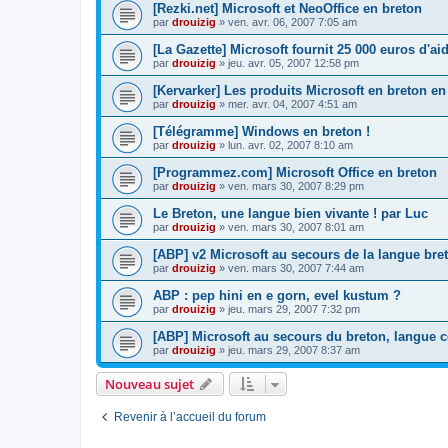
[Rezki.net] Microsoft et NeoOffice en breton
par
drouizig
»
ven. avr. 06, 2007 7:05 am
[La Gazette] Microsoft fournit 25 000 euros d'a
par
drouizig
»
jeu. avr. 05, 2007 12:58 pm
[Kervarker] Les produits Microsoft en breton en
par
drouizig
»
mer. avr. 04, 2007 4:51 am
[Télégramme] Windows en breton !
par
drouizig
»
lun. avr. 02, 2007 8:10 am
[Programmez.com] Microsoft Office en breton
par
drouizig
»
ven. mars 30, 2007 8:29 pm
Le Breton, une langue bien vivante ! par Luc
par
drouizig
»
ven. mars 30, 2007 8:01 am
[ABP] v2 Microsoft au secours de la langue bre
par
drouizig
»
ven. mars 30, 2007 7:44 am
ABP : pep hini en e gorn, evel kustum ?
par
drouizig
»
jeu. mars 29, 2007 7:32 pm
[ABP] Microsoft au secours du breton, langue c
par
drouizig
»
jeu. mars 29, 2007 8:37 am
Nouveau sujet
Revenir à l’accueil du forum