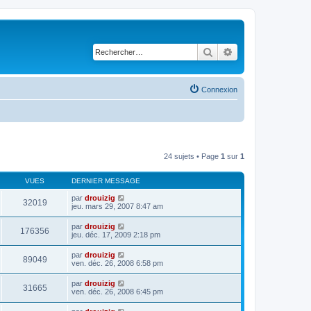
Rechercher
Recherche avancé
Connexion
24 sujets • Page
1
sur
1
VUES
DERNIER MESSAGE
par
drouizig
32019
jeu. mars 29, 2007 8:47 am
par
drouizig
176356
jeu. déc. 17, 2009 2:18 pm
par
drouizig
89049
ven. déc. 26, 2008 6:58 pm
par
drouizig
31665
ven. déc. 26, 2008 6:45 pm