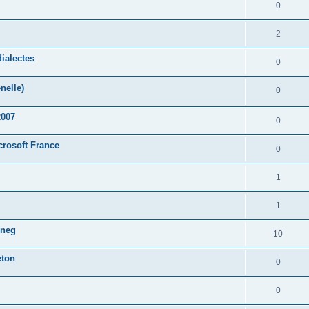
0
2
ialectes
0
nelle)
0
2007
0
crosoft France
0
1
1
oneg
10
eton
0
0