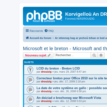
Korvigelloù An D
Foromoù KERZROUIZIG
Raccourcis
FAQ
Accueil du forum
Ar stlenneg hag ar yezhoù bihan er bed 
Microsoft et le breton - Microsoft and 
Recher
Re
Nouveau sujet
SUJETS
LCID du breton - Breton LCID
par
drouizig
»
jeu. mars 29, 2007 8:47 am
Correcteur breton pour Office 2010 sur le site 
par
drouizig
»
jeu. déc. 17, 2009 2:18 pm
La date de votre système en gallo : possible sou
par
drouizig
»
ven. déc. 26, 2008 6:58 pm
An deiziad e brezhoneg war Microsoft Vista
par
drouizig
»
ven. déc. 12, 2008 5:53 pm