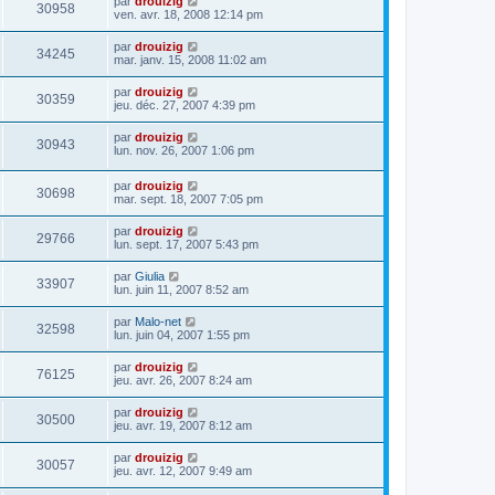
par
drouizig
30958
ven. avr. 18, 2008 12:14 pm
par
drouizig
34245
mar. janv. 15, 2008 11:02 am
par
drouizig
30359
jeu. déc. 27, 2007 4:39 pm
par
drouizig
30943
lun. nov. 26, 2007 1:06 pm
par
drouizig
30698
mar. sept. 18, 2007 7:05 pm
par
drouizig
29766
lun. sept. 17, 2007 5:43 pm
par
Giulia
33907
lun. juin 11, 2007 8:52 am
par
Malo-net
32598
lun. juin 04, 2007 1:55 pm
par
drouizig
76125
jeu. avr. 26, 2007 8:24 am
par
drouizig
30500
jeu. avr. 19, 2007 8:12 am
par
drouizig
30057
jeu. avr. 12, 2007 9:49 am