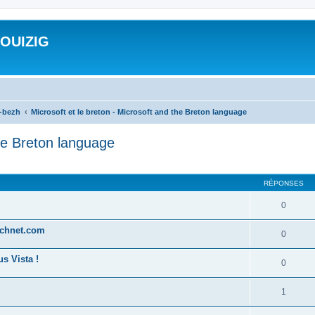
ROUIZIG
a-bezh
Microsoft et le breton - Microsoft and the Breton language
the Breton language
cher
cherche avancée
RÉPONSES
0
technet.com
0
s Vista !
0
1