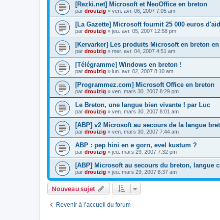
[Rezki.net] Microsoft et NeoOffice en breton
par
drouizig
»
ven. avr. 06, 2007 7:05 am
[La Gazette] Microsoft fournit 25 000 euros d'a
par
drouizig
»
jeu. avr. 05, 2007 12:58 pm
[Kervarker] Les produits Microsoft en breton en
par
drouizig
»
mer. avr. 04, 2007 4:51 am
[Télégramme] Windows en breton !
par
drouizig
»
lun. avr. 02, 2007 8:10 am
[Programmez.com] Microsoft Office en breton
par
drouizig
»
ven. mars 30, 2007 8:29 pm
Le Breton, une langue bien vivante ! par Luc
par
drouizig
»
ven. mars 30, 2007 8:01 am
[ABP] v2 Microsoft au secours de la langue bre
par
drouizig
»
ven. mars 30, 2007 7:44 am
ABP : pep hini en e gorn, evel kustum ?
par
drouizig
»
jeu. mars 29, 2007 7:32 pm
[ABP] Microsoft au secours du breton, langue c
par
drouizig
»
jeu. mars 29, 2007 8:37 am
Nouveau sujet
Revenir à l’accueil du forum