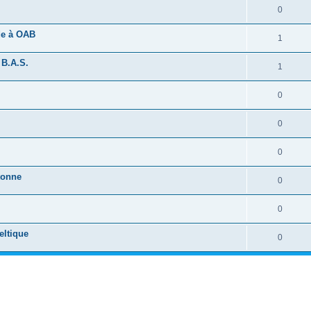
0
ide à OAB
1
 B.A.S.
1
0
0
0
tonne
0
0
eltique
0