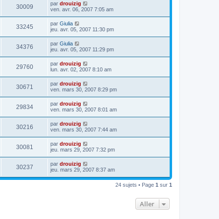
par
drouizig
30009
ven. avr. 06, 2007 7:05 am
par
Giulia
33245
jeu. avr. 05, 2007 11:30 pm
par
Giulia
34376
jeu. avr. 05, 2007 11:29 pm
par
drouizig
29760
lun. avr. 02, 2007 8:10 am
par
drouizig
30671
ven. mars 30, 2007 8:29 pm
par
drouizig
29834
ven. mars 30, 2007 8:01 am
par
drouizig
30216
ven. mars 30, 2007 7:44 am
par
drouizig
30081
jeu. mars 29, 2007 7:32 pm
par
drouizig
30237
jeu. mars 29, 2007 8:37 am
24 sujets • Page
1
sur
1
Aller