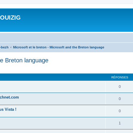
ROUIZIG
a-bezh
Microsoft et le breton - Microsoft and the Breton language
the Breton language
cher
cherche avancée
RÉPONSES
0
technet.com
0
s Vista !
0
1