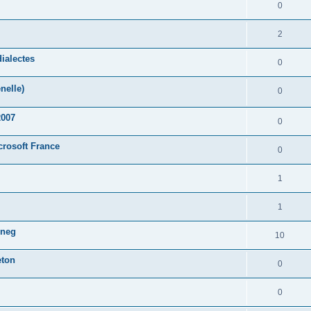
0
2
ialectes
0
nelle)
0
2007
0
crosoft France
0
1
1
oneg
10
eton
0
0