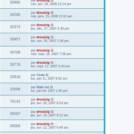
par
drouizig
30966
ven. avr. 18, 2008 12:14 pm
par
drouizig
34260
mar. janv. 15, 2008 11:02 am
par
drouizig
30373
jeu. déc. 27, 2007 4:39 pm
par
drouizig
30957
lun. nov. 26, 2007 1:06 pm
par
drouizig
30708
mar. sept. 18, 2007 7:05 pm
par
drouizig
29778
lun. sept. 17, 2007 5:43 pm
par
Giulia
33918
lun. juin 11, 2007 8:52 am
par
Malo-net
32608
lun. juin 04, 2007 1:55 pm
par
drouizig
76142
jeu. avr. 26, 2007 8:24 am
par
drouizig
30507
jeu. avr. 19, 2007 8:12 am
par
drouizig
30068
jeu. avr. 12, 2007 9:49 am