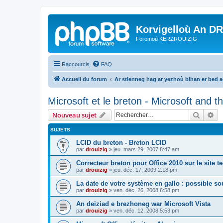
Korvigelloù An D
Foromoù KERZROUIZIG
Raccourcis
FAQ
Accueil du forum
Ar stlenneg hag ar yezhoù bihan er bed 
Microsoft et le breton - Microsoft and 
Recher
Re
Nouveau sujet
SUJETS
LCID du breton - Breton LCID
par
drouizig
»
jeu. mars 29, 2007 8:47 am
Correcteur breton pour Office 2010 sur le site 
par
drouizig
»
jeu. déc. 17, 2009 2:18 pm
La date de votre système en gallo : possible sou
par
drouizig
»
ven. déc. 26, 2008 6:58 pm
An deiziad e brezhoneg war Microsoft Vista
par
drouizig
»
ven. déc. 12, 2008 5:53 pm