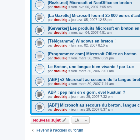
[Rezki.net] Microsoft et NeoOffice en breton
par
drouizig
»
ven. avr. 06, 2007 7:05 am
[La Gazette] Microsoft fournit 25 000 euros d'a
par
drouizig
»
jeu. avr. 05, 2007 12:58 pm
[Kervarker] Les produits Microsoft en breton en
par
drouizig
»
mer. avr. 04, 2007 4:51 am
[Télégramme] Windows en breton !
par
drouizig
»
lun. avr. 02, 2007 8:10 am
[Programmez.com] Microsoft Office en breton
par
drouizig
»
ven. mars 30, 2007 8:29 pm
Le Breton, une langue bien vivante ! par Luc
par
drouizig
»
ven. mars 30, 2007 8:01 am
[ABP] v2 Microsoft au secours de la langue bre
par
drouizig
»
ven. mars 30, 2007 7:44 am
ABP : pep hini en e gorn, evel kustum ?
par
drouizig
»
jeu. mars 29, 2007 7:32 pm
[ABP] Microsoft au secours du breton, langue c
par
drouizig
»
jeu. mars 29, 2007 8:37 am
Nouveau sujet
Revenir à l’accueil du forum