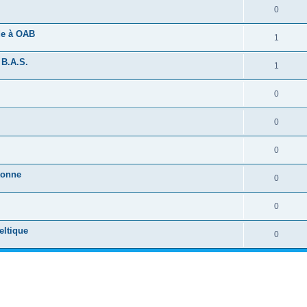
0
ide à OAB
1
 B.A.S.
1
0
0
0
tonne
0
0
eltique
0