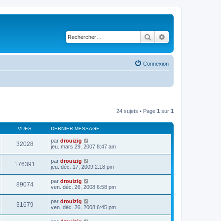
Rechercher
Recherche avancé
Connexion
24 sujets • Page
1
sur
1
VUES
DERNIER MESSAGE
par
drouizig
32028
jeu. mars 29, 2007 8:47 am
par
drouizig
176391
jeu. déc. 17, 2009 2:18 pm
par
drouizig
89074
ven. déc. 26, 2008 6:58 pm
par
drouizig
31679
ven. déc. 26, 2008 6:45 pm