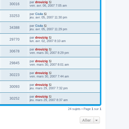
par
drouizig
30016
ven. avr. 06, 2007 7:05 am
par
Giulia
33253
jeu. avr. 05, 2007 11:30 pm
par
Giulia
34388
jeu. avr. 05, 2007 11:29 pm
par
drouizig
29770
lun. avr. 02, 2007 8:10 am
par
drouizig
30678
ven. mars 30, 2007 8:29 pm
par
drouizig
29845
ven. mars 30, 2007 8:01 am
par
drouizig
30223
ven. mars 30, 2007 7:44 am
par
drouizig
30093
jeu. mars 29, 2007 7:32 pm
par
drouizig
30252
jeu. mars 29, 2007 8:37 am
24 sujets • Page
1
sur
1
Aller