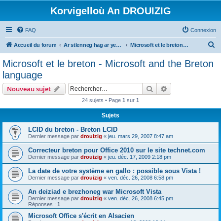
Korvigelloù An DROUIZIG
FAQ
Connexion
R
Accueil du forum
Ar stlenneg hag ar yezhoù bihan er bed a-bezh
Microsoft et le breton - Microsoft and the Breton language
e
Microsoft et le breton - Microsoft and the Breton
c
language
h
Rechercher
Recherche avanc
Nouveau sujet
e
24 sujets • Page
1
sur
1
r
Sujets
c
h
LCID du breton - Breton LCID
Dernier message par
drouizig
«
jeu. mars 29, 2007 8:47 am
e
Correcteur breton pour Office 2010 sur le site technet.com
r
Dernier message par
drouizig
«
jeu. déc. 17, 2009 2:18 pm
La date de votre système en gallo : possible sous Vista !
Dernier message par
drouizig
«
ven. déc. 26, 2008 6:58 pm
An deiziad e brezhoneg war Microsoft Vista
Dernier message par
drouizig
«
ven. déc. 26, 2008 6:45 pm
Réponses :
1
Microsoft Office s'écrit en Alsacien