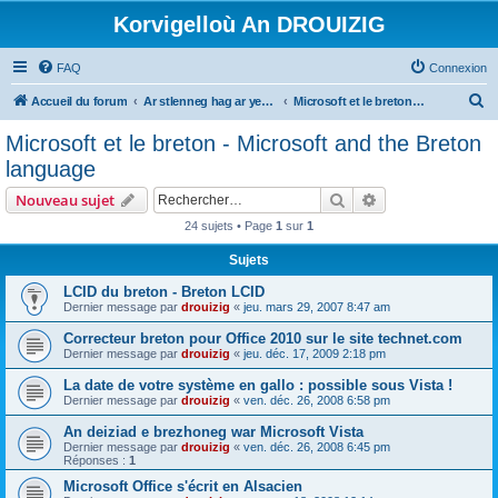
Korvigelloù An DROUIZIG
FAQ
Connexion
R
Accueil du forum
Ar stlenneg hag ar yezhoù bihan er bed a-bezh
Microsoft et le breton - Microsoft and the Breton language
e
Microsoft et le breton - Microsoft and the Breton
c
language
h
Rechercher
Recherche avanc
Nouveau sujet
e
24 sujets • Page
1
sur
1
r
Sujets
c
h
LCID du breton - Breton LCID
Dernier message par
drouizig
«
jeu. mars 29, 2007 8:47 am
e
Correcteur breton pour Office 2010 sur le site technet.com
r
Dernier message par
drouizig
«
jeu. déc. 17, 2009 2:18 pm
La date de votre système en gallo : possible sous Vista !
Dernier message par
drouizig
«
ven. déc. 26, 2008 6:58 pm
An deiziad e brezhoneg war Microsoft Vista
Dernier message par
drouizig
«
ven. déc. 26, 2008 6:45 pm
Réponses :
1
Microsoft Office s'écrit en Alsacien