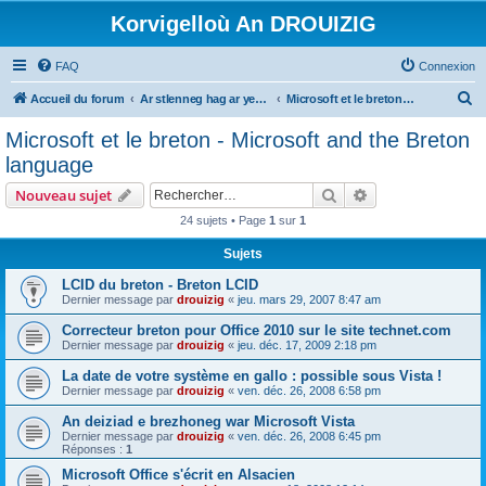
Korvigelloù An DROUIZIG
FAQ
Connexion
R
Accueil du forum
Ar stlenneg hag ar yezhoù bihan er bed a-bezh
Microsoft et le breton - Microsoft and the Breton language
e
Microsoft et le breton - Microsoft and the Breton
c
language
h
Rechercher
Recherche avanc
Nouveau sujet
e
24 sujets • Page
1
sur
1
r
Sujets
c
h
LCID du breton - Breton LCID
Dernier message par
drouizig
«
jeu. mars 29, 2007 8:47 am
e
Correcteur breton pour Office 2010 sur le site technet.com
r
Dernier message par
drouizig
«
jeu. déc. 17, 2009 2:18 pm
La date de votre système en gallo : possible sous Vista !
Dernier message par
drouizig
«
ven. déc. 26, 2008 6:58 pm
An deiziad e brezhoneg war Microsoft Vista
Dernier message par
drouizig
«
ven. déc. 26, 2008 6:45 pm
Réponses :
1
Microsoft Office s'écrit en Alsacien