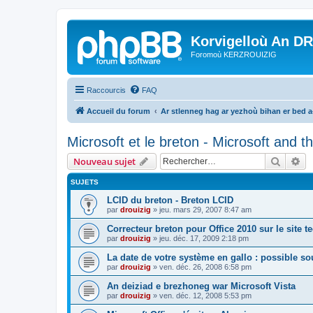
Korvigelloù An D
Foromoù KERZROUIZIG
Raccourcis
FAQ
Accueil du forum
Ar stlenneg hag ar yezhoù bihan er bed 
Microsoft et le breton - Microsoft and 
Recher
Re
Nouveau sujet
SUJETS
LCID du breton - Breton LCID
par
drouizig
»
jeu. mars 29, 2007 8:47 am
Correcteur breton pour Office 2010 sur le site 
par
drouizig
»
jeu. déc. 17, 2009 2:18 pm
La date de votre système en gallo : possible sou
par
drouizig
»
ven. déc. 26, 2008 6:58 pm
An deiziad e brezhoneg war Microsoft Vista
par
drouizig
»
ven. déc. 12, 2008 5:53 pm