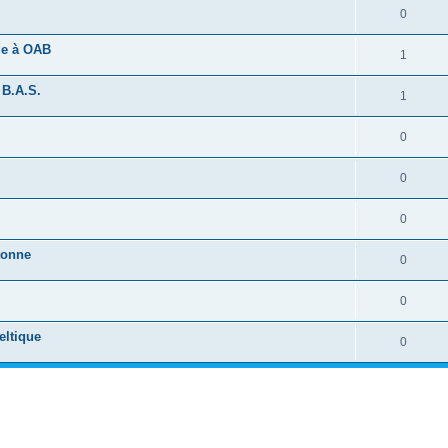
0
ide à OAB
1
 B.A.S.
1
0
0
0
tonne
0
0
eltique
0