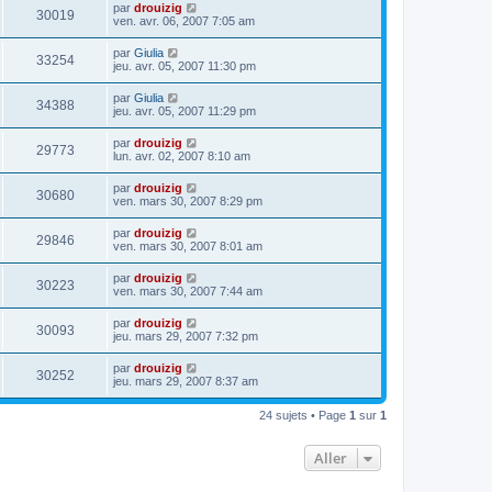
par
drouizig
30019
ven. avr. 06, 2007 7:05 am
par
Giulia
33254
jeu. avr. 05, 2007 11:30 pm
par
Giulia
34388
jeu. avr. 05, 2007 11:29 pm
par
drouizig
29773
lun. avr. 02, 2007 8:10 am
par
drouizig
30680
ven. mars 30, 2007 8:29 pm
par
drouizig
29846
ven. mars 30, 2007 8:01 am
par
drouizig
30223
ven. mars 30, 2007 7:44 am
par
drouizig
30093
jeu. mars 29, 2007 7:32 pm
par
drouizig
30252
jeu. mars 29, 2007 8:37 am
24 sujets • Page
1
sur
1
Aller