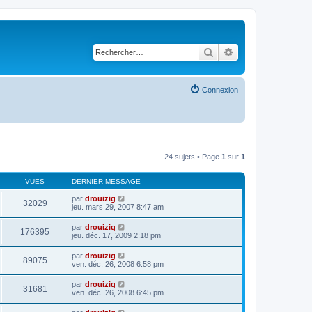
Rechercher
Recherche avancé
Connexion
24 sujets • Page
1
sur
1
VUES
DERNIER MESSAGE
par
drouizig
32029
jeu. mars 29, 2007 8:47 am
par
drouizig
176395
jeu. déc. 17, 2009 2:18 pm
par
drouizig
89075
ven. déc. 26, 2008 6:58 pm
par
drouizig
31681
ven. déc. 26, 2008 6:45 pm