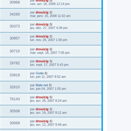
par
drouizig
30968
ven. avr. 18, 2008 12:14 pm
par
drouizig
34260
mar. janv. 15, 2008 11:02 am
par
drouizig
30373
jeu. déc. 27, 2007 4:39 pm
par
drouizig
30957
lun. nov. 26, 2007 1:06 pm
par
drouizig
30710
mar. sept. 18, 2007 7:05 pm
par
drouizig
29782
lun. sept. 17, 2007 5:43 pm
par
Giulia
33919
lun. juin 11, 2007 8:52 am
par
Malo-net
32610
lun. juin 04, 2007 1:55 pm
par
drouizig
76143
jeu. avr. 26, 2007 8:24 am
par
drouizig
30508
jeu. avr. 19, 2007 8:12 am
par
drouizig
30069
jeu. avr. 12, 2007 9:49 am