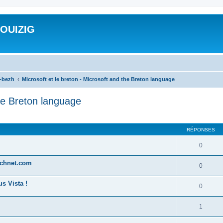
ROUIZIG
a-bezh
Microsoft et le breton - Microsoft and the Breton language
the Breton language
cher
cherche avancée
RÉPONSES
0
technet.com
0
s Vista !
0
1