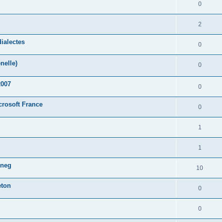
0
2
ialectes
0
nelle)
0
2007
0
crosoft France
0
1
1
oneg
10
eton
0
0