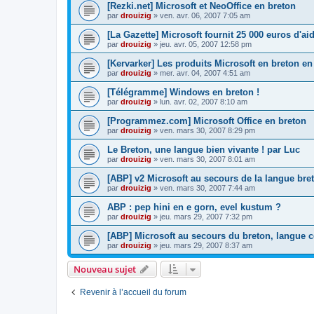
[Rezki.net] Microsoft et NeoOffice en breton
par
drouizig
»
ven. avr. 06, 2007 7:05 am
[La Gazette] Microsoft fournit 25 000 euros d'a
par
drouizig
»
jeu. avr. 05, 2007 12:58 pm
[Kervarker] Les produits Microsoft en breton en
par
drouizig
»
mer. avr. 04, 2007 4:51 am
[Télégramme] Windows en breton !
par
drouizig
»
lun. avr. 02, 2007 8:10 am
[Programmez.com] Microsoft Office en breton
par
drouizig
»
ven. mars 30, 2007 8:29 pm
Le Breton, une langue bien vivante ! par Luc
par
drouizig
»
ven. mars 30, 2007 8:01 am
[ABP] v2 Microsoft au secours de la langue bre
par
drouizig
»
ven. mars 30, 2007 7:44 am
ABP : pep hini en e gorn, evel kustum ?
par
drouizig
»
jeu. mars 29, 2007 7:32 pm
[ABP] Microsoft au secours du breton, langue c
par
drouizig
»
jeu. mars 29, 2007 8:37 am
Nouveau sujet
Revenir à l’accueil du forum