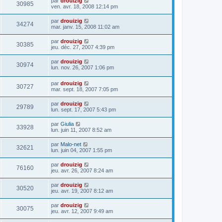
par
drouizig
30985
ven. avr. 18, 2008 12:14 pm
par
drouizig
34274
mar. janv. 15, 2008 11:02 am
par
drouizig
30385
jeu. déc. 27, 2007 4:39 pm
par
drouizig
30974
lun. nov. 26, 2007 1:06 pm
par
drouizig
30727
mar. sept. 18, 2007 7:05 pm
par
drouizig
29789
lun. sept. 17, 2007 5:43 pm
par
Giulia
33928
lun. juin 11, 2007 8:52 am
par
Malo-net
32621
lun. juin 04, 2007 1:55 pm
par
drouizig
76160
jeu. avr. 26, 2007 8:24 am
par
drouizig
30520
jeu. avr. 19, 2007 8:12 am
par
drouizig
30075
jeu. avr. 12, 2007 9:49 am