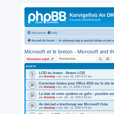
Korvigelloù An D
Foromoù KERZROUIZIG
Raccourcis
FAQ
Accueil du forum
Ar stlenneg hag ar yezhoù bihan er bed 
Microsoft et le breton - Microsoft and 
Recher
Re
Nouveau sujet
SUJETS
LCID du breton - Breton LCID
par
drouizig
»
jeu. mars 29, 2007 8:47 am
Correcteur breton pour Office 2010 sur le site 
par
drouizig
»
jeu. déc. 17, 2009 2:18 pm
La date de votre système en gallo : possible sou
par
drouizig
»
ven. déc. 26, 2008 6:58 pm
An deiziad e brezhoneg war Microsoft Vista
par
drouizig
»
ven. déc. 12, 2008 5:53 pm