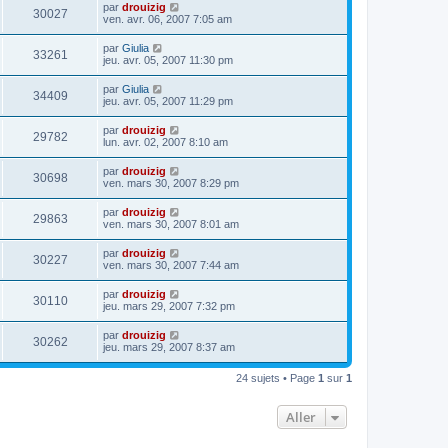
par
drouizig
30027
ven. avr. 06, 2007 7:05 am
par
Giulia
33261
jeu. avr. 05, 2007 11:30 pm
par
Giulia
34409
jeu. avr. 05, 2007 11:29 pm
par
drouizig
29782
lun. avr. 02, 2007 8:10 am
par
drouizig
30698
ven. mars 30, 2007 8:29 pm
par
drouizig
29863
ven. mars 30, 2007 8:01 am
par
drouizig
30227
ven. mars 30, 2007 7:44 am
par
drouizig
30110
jeu. mars 29, 2007 7:32 pm
par
drouizig
30262
jeu. mars 29, 2007 8:37 am
24 sujets • Page
1
sur
1
Aller