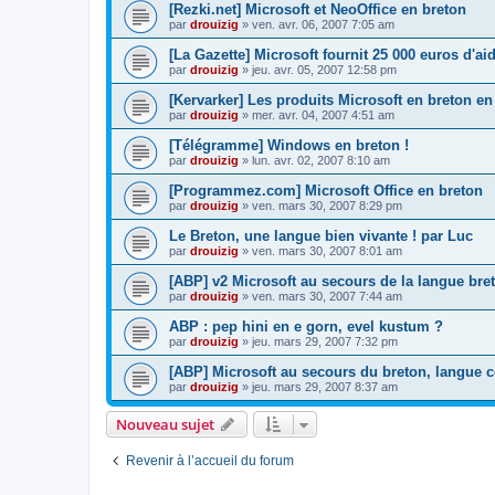
[Rezki.net] Microsoft et NeoOffice en breton
par
drouizig
»
ven. avr. 06, 2007 7:05 am
[La Gazette] Microsoft fournit 25 000 euros d'a
par
drouizig
»
jeu. avr. 05, 2007 12:58 pm
[Kervarker] Les produits Microsoft en breton en
par
drouizig
»
mer. avr. 04, 2007 4:51 am
[Télégramme] Windows en breton !
par
drouizig
»
lun. avr. 02, 2007 8:10 am
[Programmez.com] Microsoft Office en breton
par
drouizig
»
ven. mars 30, 2007 8:29 pm
Le Breton, une langue bien vivante ! par Luc
par
drouizig
»
ven. mars 30, 2007 8:01 am
[ABP] v2 Microsoft au secours de la langue bre
par
drouizig
»
ven. mars 30, 2007 7:44 am
ABP : pep hini en e gorn, evel kustum ?
par
drouizig
»
jeu. mars 29, 2007 7:32 pm
[ABP] Microsoft au secours du breton, langue c
par
drouizig
»
jeu. mars 29, 2007 8:37 am
Nouveau sujet
Revenir à l’accueil du forum