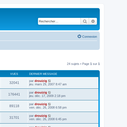
Rechercher
Recherche avancé
Connexion
24 sujets • Page
1
sur
1
VUES
DERNIER MESSAGE
par
drouizig
32041
jeu. mars 29, 2007 8:47 am
par
drouizig
176441
jeu. déc. 17, 2009 2:18 pm
par
drouizig
89118
ven. déc. 26, 2008 6:58 pm
par
drouizig
31701
ven. déc. 26, 2008 6:45 pm