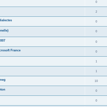
0
2
ialectes
0
nelle)
0
2007
0
crosoft France
0
1
1
oneg
10
eton
0
0