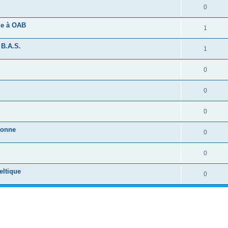
0
ide à OAB
1
 B.A.S.
1
0
0
0
tonne
0
0
eltique
0