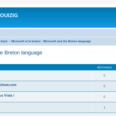
ROUIZIG
a-bezh
Microsoft et le breton - Microsoft and the Breton language
the Breton language
cher
cherche avancée
RÉPONSES
0
technet.com
0
s Vista !
0
1