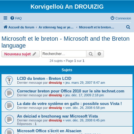
Korvigelloù An DROUIZIG
FAQ
Connexion
R
Accueil du forum
Ar stlenneg hag ar yezhoù bihan er bed a-bezh
Microsoft et le breton - Microsoft and the Breton language
e
Microsoft et le breton - Microsoft and the Breton
c
language
h
Rechercher
Recherche avanc
Nouveau sujet
e
24 sujets • Page
1
sur
1
r
Sujets
c
h
LCID du breton - Breton LCID
Dernier message par
drouizig
«
jeu. mars 29, 2007 8:47 am
e
Correcteur breton pour Office 2010 sur le site technet.com
r
Dernier message par
drouizig
«
jeu. déc. 17, 2009 2:18 pm
La date de votre système en gallo : possible sous Vista !
Dernier message par
drouizig
«
ven. déc. 26, 2008 6:58 pm
An deiziad e brezhoneg war Microsoft Vista
Dernier message par
drouizig
«
ven. déc. 26, 2008 6:45 pm
Réponses :
1
Microsoft Office s'écrit en Alsacien