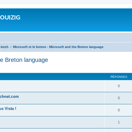
ROUIZIG
a-bezh
Microsoft et le breton - Microsoft and the Breton language
the Breton language
cher
cherche avancée
RÉPONSES
0
technet.com
0
s Vista !
0
1