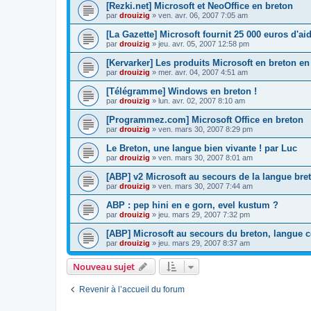
[Rezki.net] Microsoft et NeoOffice en breton
par
drouizig
»
ven. avr. 06, 2007 7:05 am
[La Gazette] Microsoft fournit 25 000 euros d'a
par
drouizig
»
jeu. avr. 05, 2007 12:58 pm
[Kervarker] Les produits Microsoft en breton en
par
drouizig
»
mer. avr. 04, 2007 4:51 am
[Télégramme] Windows en breton !
par
drouizig
»
lun. avr. 02, 2007 8:10 am
[Programmez.com] Microsoft Office en breton
par
drouizig
»
ven. mars 30, 2007 8:29 pm
Le Breton, une langue bien vivante ! par Luc
par
drouizig
»
ven. mars 30, 2007 8:01 am
[ABP] v2 Microsoft au secours de la langue bre
par
drouizig
»
ven. mars 30, 2007 7:44 am
ABP : pep hini en e gorn, evel kustum ?
par
drouizig
»
jeu. mars 29, 2007 7:32 pm
[ABP] Microsoft au secours du breton, langue c
par
drouizig
»
jeu. mars 29, 2007 8:37 am
Nouveau sujet
Revenir à l’accueil du forum