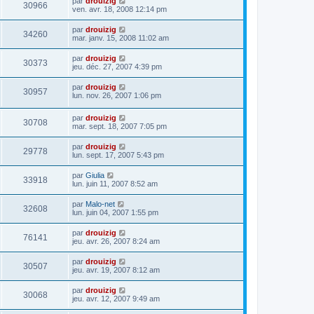
par
drouizig
30966
ven. avr. 18, 2008 12:14 pm
par
drouizig
34260
mar. janv. 15, 2008 11:02 am
par
drouizig
30373
jeu. déc. 27, 2007 4:39 pm
par
drouizig
30957
lun. nov. 26, 2007 1:06 pm
par
drouizig
30708
mar. sept. 18, 2007 7:05 pm
par
drouizig
29778
lun. sept. 17, 2007 5:43 pm
par
Giulia
33918
lun. juin 11, 2007 8:52 am
par
Malo-net
32608
lun. juin 04, 2007 1:55 pm
par
drouizig
76141
jeu. avr. 26, 2007 8:24 am
par
drouizig
30507
jeu. avr. 19, 2007 8:12 am
par
drouizig
30068
jeu. avr. 12, 2007 9:49 am