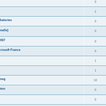
0
2
ialectes
0
nelle)
0
2007
0
crosoft France
0
1
1
oneg
10
eton
0
0