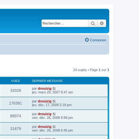
Rechercher
Recherche avancé
Connexion
24 sujets • Page
1
sur
1
VUES
DERNIER MESSAGE
par
drouizig
32028
jeu. mars 29, 2007 8:47 am
par
drouizig
176391
jeu. déc. 17, 2009 2:18 pm
par
drouizig
89074
ven. déc. 26, 2008 6:58 pm
par
drouizig
31679
ven. déc. 26, 2008 6:45 pm