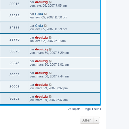
par
drouizig
30016
ven. avr. 06, 2007 7:05 am
par
Giulia
33253
jeu. avr. 05, 2007 11:30 pm
par
Giulia
34388
jeu. avr. 05, 2007 11:29 pm
par
drouizig
29770
lun. avr. 02, 2007 8:10 am
par
drouizig
30678
ven. mars 30, 2007 8:29 pm
par
drouizig
29845
ven. mars 30, 2007 8:01 am
par
drouizig
30223
ven. mars 30, 2007 7:44 am
par
drouizig
30093
jeu. mars 29, 2007 7:32 pm
par
drouizig
30252
jeu. mars 29, 2007 8:37 am
24 sujets • Page
1
sur
1
Aller