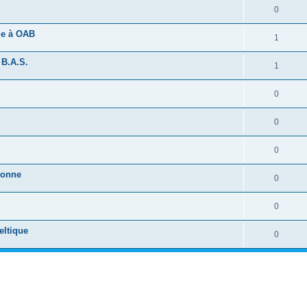
0
ide à OAB
1
 B.A.S.
1
0
0
0
tonne
0
0
eltique
0