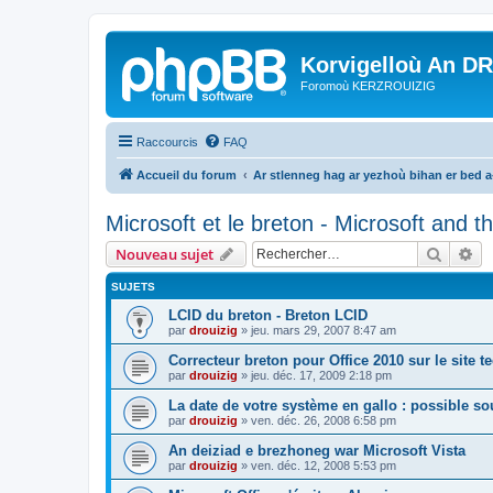
Korvigelloù An D
Foromoù KERZROUIZIG
Raccourcis
FAQ
Accueil du forum
Ar stlenneg hag ar yezhoù bihan er bed 
Microsoft et le breton - Microsoft and 
Recher
Re
Nouveau sujet
SUJETS
LCID du breton - Breton LCID
par
drouizig
»
jeu. mars 29, 2007 8:47 am
Correcteur breton pour Office 2010 sur le site 
par
drouizig
»
jeu. déc. 17, 2009 2:18 pm
La date de votre système en gallo : possible sou
par
drouizig
»
ven. déc. 26, 2008 6:58 pm
An deiziad e brezhoneg war Microsoft Vista
par
drouizig
»
ven. déc. 12, 2008 5:53 pm