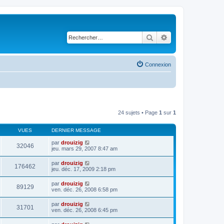
Rechercher
Recherche avancé
Connexion
24 sujets • Page
1
sur
1
VUES
DERNIER MESSAGE
par
drouizig
32046
jeu. mars 29, 2007 8:47 am
par
drouizig
176462
jeu. déc. 17, 2009 2:18 pm
par
drouizig
89129
ven. déc. 26, 2008 6:58 pm
par
drouizig
31701
ven. déc. 26, 2008 6:45 pm