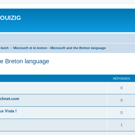
ROUIZIG
a-bezh
Microsoft et le breton - Microsoft and the Breton language
the Breton language
cher
cherche avancée
RÉPONSES
0
technet.com
0
s Vista !
0
1