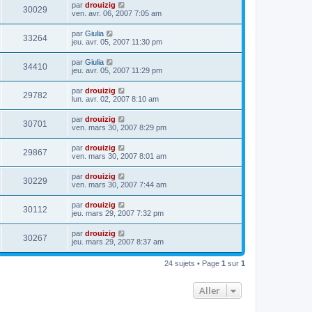
par
drouizig
30029
ven. avr. 06, 2007 7:05 am
par
Giulia
33264
jeu. avr. 05, 2007 11:30 pm
par
Giulia
34410
jeu. avr. 05, 2007 11:29 pm
par
drouizig
29782
lun. avr. 02, 2007 8:10 am
par
drouizig
30701
ven. mars 30, 2007 8:29 pm
par
drouizig
29867
ven. mars 30, 2007 8:01 am
par
drouizig
30229
ven. mars 30, 2007 7:44 am
par
drouizig
30112
jeu. mars 29, 2007 7:32 pm
par
drouizig
30267
jeu. mars 29, 2007 8:37 am
24 sujets • Page
1
sur
1
Aller