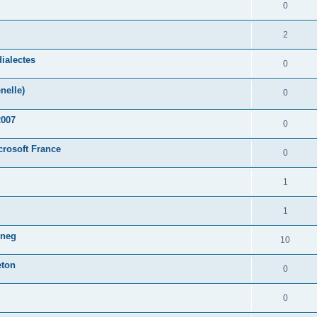
0
2
ialectes
0
nelle)
0
2007
0
crosoft France
0
1
1
oneg
10
eton
0
0