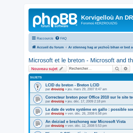
Korvigelloù An D
Foromoù KERZROUIZIG
Raccourcis
FAQ
Accueil du forum
Ar stlenneg hag ar yezhoù bihan er bed 
Microsoft et le breton - Microsoft and 
Recher
Re
Nouveau sujet
SUJETS
LCID du breton - Breton LCID
par
drouizig
»
jeu. mars 29, 2007 8:47 am
Correcteur breton pour Office 2010 sur le site 
par
drouizig
»
jeu. déc. 17, 2009 2:18 pm
La date de votre système en gallo : possible sou
par
drouizig
»
ven. déc. 26, 2008 6:58 pm
An deiziad e brezhoneg war Microsoft Vista
par
drouizig
»
ven. déc. 12, 2008 5:53 pm