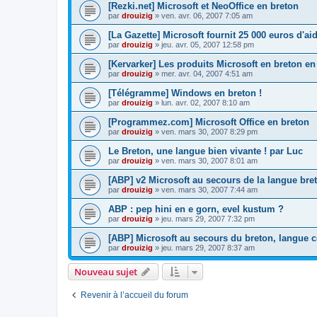
[Rezki.net] Microsoft et NeoOffice en breton
par
drouizig
»
ven. avr. 06, 2007 7:05 am
[La Gazette] Microsoft fournit 25 000 euros d'a
par
drouizig
»
jeu. avr. 05, 2007 12:58 pm
[Kervarker] Les produits Microsoft en breton en
par
drouizig
»
mer. avr. 04, 2007 4:51 am
[Télégramme] Windows en breton !
par
drouizig
»
lun. avr. 02, 2007 8:10 am
[Programmez.com] Microsoft Office en breton
par
drouizig
»
ven. mars 30, 2007 8:29 pm
Le Breton, une langue bien vivante ! par Luc
par
drouizig
»
ven. mars 30, 2007 8:01 am
[ABP] v2 Microsoft au secours de la langue bre
par
drouizig
»
ven. mars 30, 2007 7:44 am
ABP : pep hini en e gorn, evel kustum ?
par
drouizig
»
jeu. mars 29, 2007 7:32 pm
[ABP] Microsoft au secours du breton, langue c
par
drouizig
»
jeu. mars 29, 2007 8:37 am
Nouveau sujet
Revenir à l’accueil du forum