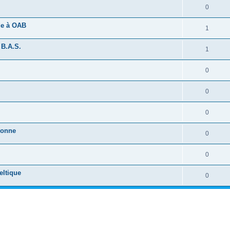
0
ide à OAB
1
 B.A.S.
1
0
0
0
tonne
0
0
eltique
0