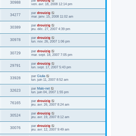
par
drouizig
30988
ven. avr. 18, 2008 12:14 pm
par
drouizig
34277
mar. janv. 15, 2008 11:02 am
par
drouizig
30389
jeu. déc. 27, 2007 4:39 pm
par
drouizig
30978
lun. nov. 26, 2007 1:06 pm
par
drouizig
30729
mar. sept. 18, 2007 7:05 pm
par
drouizig
29791
lun. sept. 17, 2007 5:43 pm
par
Giulia
33928
lun. juin 11, 2007 8:52 am
par
Malo-net
32623
lun. juin 04, 2007 1:55 pm
par
drouizig
76165
jeu. avr. 26, 2007 8:24 am
par
drouizig
30524
jeu. avr. 19, 2007 8:12 am
par
drouizig
30076
jeu. avr. 12, 2007 9:49 am