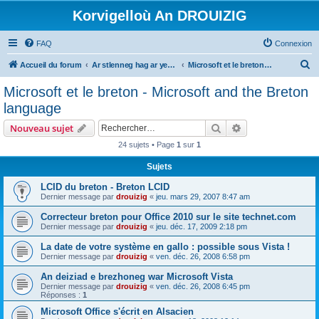
Korvigelloù An DROUIZIG
FAQ
Connexion
R
Accueil du forum
Ar stlenneg hag ar yezhoù bihan er bed a-bezh
Microsoft et le breton - Microsoft and the Breton language
e
Microsoft et le breton - Microsoft and the Breton
c
language
h
Rechercher
Recherche avanc
Nouveau sujet
e
24 sujets • Page
1
sur
1
r
Sujets
c
h
LCID du breton - Breton LCID
Dernier message par
drouizig
«
jeu. mars 29, 2007 8:47 am
e
Correcteur breton pour Office 2010 sur le site technet.com
r
Dernier message par
drouizig
«
jeu. déc. 17, 2009 2:18 pm
La date de votre système en gallo : possible sous Vista !
Dernier message par
drouizig
«
ven. déc. 26, 2008 6:58 pm
An deiziad e brezhoneg war Microsoft Vista
Dernier message par
drouizig
«
ven. déc. 26, 2008 6:45 pm
Réponses :
1
Microsoft Office s'écrit en Alsacien