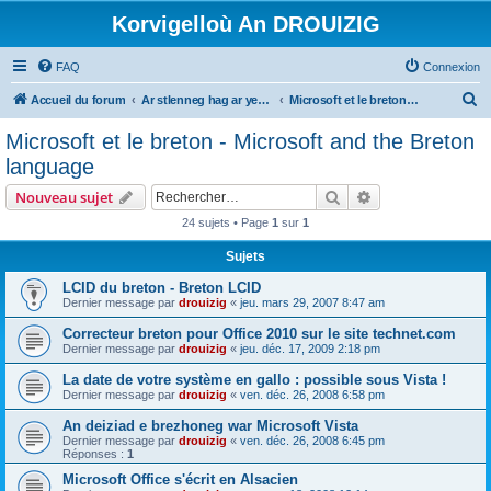
Korvigelloù An DROUIZIG
FAQ
Connexion
R
Accueil du forum
Ar stlenneg hag ar yezhoù bihan er bed a-bezh
Microsoft et le breton - Microsoft and the Breton language
e
Microsoft et le breton - Microsoft and the Breton
c
language
h
Rechercher
Recherche avanc
Nouveau sujet
e
24 sujets • Page
1
sur
1
r
Sujets
c
h
LCID du breton - Breton LCID
Dernier message par
drouizig
«
jeu. mars 29, 2007 8:47 am
e
Correcteur breton pour Office 2010 sur le site technet.com
r
Dernier message par
drouizig
«
jeu. déc. 17, 2009 2:18 pm
La date de votre système en gallo : possible sous Vista !
Dernier message par
drouizig
«
ven. déc. 26, 2008 6:58 pm
An deiziad e brezhoneg war Microsoft Vista
Dernier message par
drouizig
«
ven. déc. 26, 2008 6:45 pm
Réponses :
1
Microsoft Office s'écrit en Alsacien