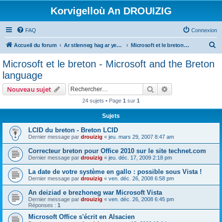
Korvigelloù An DROUIZIG
FAQ
Connexion
R
Accueil du forum
Ar stlenneg hag ar yezhoù bihan er bed a-bezh
Microsoft et le breton - Microsoft and the Breton language
e
Microsoft et le breton - Microsoft and the Breton
c
language
h
Rechercher
Recherche avanc
Nouveau sujet
e
24 sujets • Page
1
sur
1
r
Sujets
c
h
LCID du breton - Breton LCID
Dernier message par
drouizig
«
jeu. mars 29, 2007 8:47 am
e
Correcteur breton pour Office 2010 sur le site technet.com
r
Dernier message par
drouizig
«
jeu. déc. 17, 2009 2:18 pm
La date de votre système en gallo : possible sous Vista !
Dernier message par
drouizig
«
ven. déc. 26, 2008 6:58 pm
An deiziad e brezhoneg war Microsoft Vista
Dernier message par
drouizig
«
ven. déc. 26, 2008 6:45 pm
Réponses :
1
Microsoft Office s'écrit en Alsacien