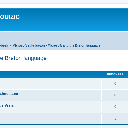
ROUIZIG
a-bezh
Microsoft et le breton - Microsoft and the Breton language
the Breton language
cher
cherche avancée
RÉPONSES
0
technet.com
0
s Vista !
0
1