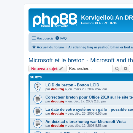
Korvigelloù An D
Foromoù KERZROUIZIG
Raccourcis
FAQ
Accueil du forum
Ar stlenneg hag ar yezhoù bihan er bed 
Microsoft et le breton - Microsoft and 
Recher
Re
Nouveau sujet
SUJETS
LCID du breton - Breton LCID
par
drouizig
»
jeu. mars 29, 2007 8:47 am
Correcteur breton pour Office 2010 sur le site 
par
drouizig
»
jeu. déc. 17, 2009 2:18 pm
La date de votre système en gallo : possible sou
par
drouizig
»
ven. déc. 26, 2008 6:58 pm
An deiziad e brezhoneg war Microsoft Vista
par
drouizig
»
ven. déc. 12, 2008 5:53 pm