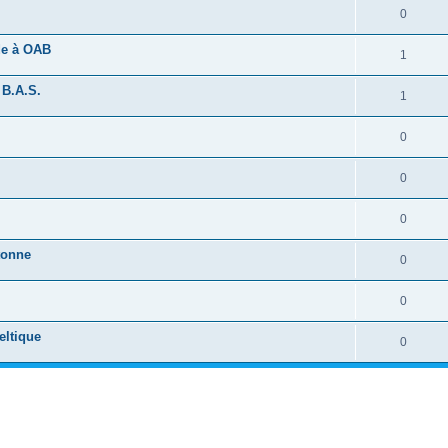
0
ide à OAB
1
 B.A.S.
1
0
0
0
tonne
0
0
eltique
0