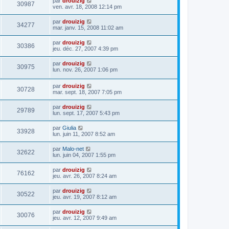
par
drouizig
30987
ven. avr. 18, 2008 12:14 pm
par
drouizig
34277
mar. janv. 15, 2008 11:02 am
par
drouizig
30386
jeu. déc. 27, 2007 4:39 pm
par
drouizig
30975
lun. nov. 26, 2007 1:06 pm
par
drouizig
30728
mar. sept. 18, 2007 7:05 pm
par
drouizig
29789
lun. sept. 17, 2007 5:43 pm
par
Giulia
33928
lun. juin 11, 2007 8:52 am
par
Malo-net
32622
lun. juin 04, 2007 1:55 pm
par
drouizig
76162
jeu. avr. 26, 2007 8:24 am
par
drouizig
30522
jeu. avr. 19, 2007 8:12 am
par
drouizig
30076
jeu. avr. 12, 2007 9:49 am