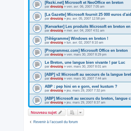
[Rezki.net] Microsoft et NeoOffice en breton
par
drouizig
»
ven. avr. 06, 2007 7:05 am
[La Gazette] Microsoft fournit 25 000 euros d'a
par
drouizig
»
jeu. avr. 05, 2007 12:58 pm
[Kervarker] Les produits Microsoft en breton en
par
drouizig
»
mer. avr. 04, 2007 4:51 am
[Télégramme] Windows en breton !
par
drouizig
»
lun. avr. 02, 2007 8:10 am
[Programmez.com] Microsoft Office en breton
par
drouizig
»
ven. mars 30, 2007 8:29 pm
Le Breton, une langue bien vivante ! par Luc
par
drouizig
»
ven. mars 30, 2007 8:01 am
[ABP] v2 Microsoft au secours de la langue bre
par
drouizig
»
ven. mars 30, 2007 7:44 am
ABP : pep hini en e gorn, evel kustum ?
par
drouizig
»
jeu. mars 29, 2007 7:32 pm
[ABP] Microsoft au secours du breton, langue c
par
drouizig
»
jeu. mars 29, 2007 8:37 am
Nouveau sujet
Revenir à l’accueil du forum