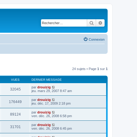
Rechercher
Recherche avancé
Connexion
24 sujets • Page
1
sur
1
VUES
DERNIER MESSAGE
par
drouizig
32045
jeu. mars 29, 2007 8:47 am
par
drouizig
176449
jeu. déc. 17, 2009 2:18 pm
par
drouizig
89124
ven. déc. 26, 2008 6:58 pm
par
drouizig
31701
ven. déc. 26, 2008 6:45 pm