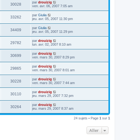
par
drouizig
30028
ven. avr. 06, 2007 7:05 am
par
Giulia
33262
jeu. avr. 05, 2007 11:30 pm
par
Giulia
34409
jeu. avr. 05, 2007 11:29 pm
par
drouizig
29782
lun. avr. 02, 2007 8:10 am
par
drouizig
30699
ven. mars 30, 2007 8:29 pm
par
drouizig
29865
ven. mars 30, 2007 8:01 am
par
drouizig
30228
ven. mars 30, 2007 7:44 am
par
drouizig
30110
jeu. mars 29, 2007 7:32 pm
par
drouizig
30264
jeu. mars 29, 2007 8:37 am
24 sujets • Page
1
sur
1
Aller