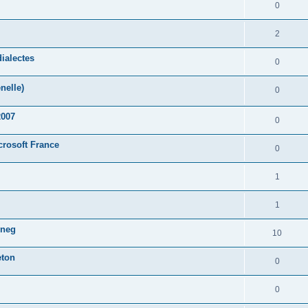
0
2
ialectes
0
nelle)
0
2007
0
crosoft France
0
1
1
oneg
10
eton
0
0