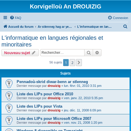
Korvigelloù An DROUIZIG
FAQ
Connexion
R
Accueil du forum
Ar stlenneg hag ar yezhoù bihan er bed a-bezh
L'informatique en langues régionales et minoritaires
e
L'informatique en langues régionales et
c
minoritaires
h
Rechercher
Recherche avanc
Nouveau sujet
e
r
1
2
Suivant
56 sujets
c
Sujets
h
Pennadoù-skrid diwar-benn ar stlenneg
e
Dernier message par
drouizig
«
lun. févr. 01, 2010 3:31 pm
r
Liste des LIPs pour Office 2010
Dernier message par
drouizig
«
ven. janv. 22, 2010 5:35 pm
Liste des LIPs pour Vista
Dernier message par
drouizig
«
jeu. déc. 11, 2008 6:09 pm
Liste des LIPs pour Microsoft Office 2007
Dernier message par
drouizig
«
ven. nov. 21, 2008 1:20 pm
Windows 8 disponible en Tamazight