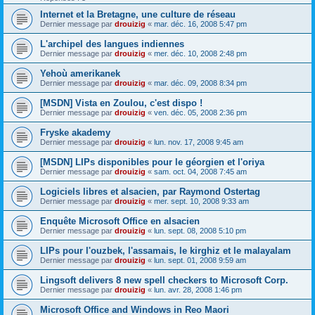
Internet et la Bretagne, une culture de réseau
Dernier message par
drouizig
«
mar. déc. 16, 2008 5:47 pm
L'archipel des langues indiennes
Dernier message par
drouizig
«
mer. déc. 10, 2008 2:48 pm
Yehoù amerikanek
Dernier message par
drouizig
«
mar. déc. 09, 2008 8:34 pm
[MSDN] Vista en Zoulou, c'est dispo !
Dernier message par
drouizig
«
ven. déc. 05, 2008 2:36 pm
Fryske akademy
Dernier message par
drouizig
«
lun. nov. 17, 2008 9:45 am
[MSDN] LIPs disponibles pour le géorgien et l'oriya
Dernier message par
drouizig
«
sam. oct. 04, 2008 7:45 am
Logiciels libres et alsacien, par Raymond Ostertag
Dernier message par
drouizig
«
mer. sept. 10, 2008 9:33 am
Enquête Microsoft Office en alsacien
Dernier message par
drouizig
«
lun. sept. 08, 2008 5:10 pm
LIPs pour l'ouzbek, l'assamais, le kirghiz et le malayalam
Dernier message par
drouizig
«
lun. sept. 01, 2008 9:59 am
Lingsoft delivers 8 new spell checkers to Microsoft Corp.
Dernier message par
drouizig
«
lun. avr. 28, 2008 1:46 pm
Microsoft Office and Windows in Reo Maori