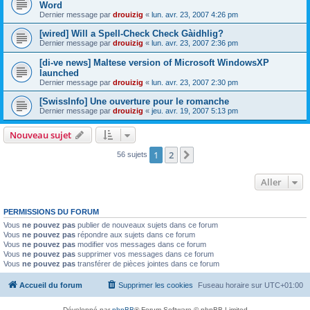
Word
Dernier message par
drouizig
«
lun. avr. 23, 2007 4:26 pm
[wired] Will a Spell-Check Check Gàidhlig?
Dernier message par
drouizig
«
lun. avr. 23, 2007 2:36 pm
[di-ve news] Maltese version of Microsoft WindowsXP
launched
Dernier message par
drouizig
«
lun. avr. 23, 2007 2:30 pm
[SwissInfo] Une ouverture pour le romanche
Dernier message par
drouizig
«
jeu. avr. 19, 2007 5:13 pm
Nouveau sujet
1
2
Suivant
56 sujets
Aller
PERMISSIONS DU FORUM
Vous
ne pouvez pas
publier de nouveaux sujets dans ce forum
Vous
ne pouvez pas
répondre aux sujets dans ce forum
Vous
ne pouvez pas
modifier vos messages dans ce forum
Vous
ne pouvez pas
supprimer vos messages dans ce forum
Vous
ne pouvez pas
transférer de pièces jointes dans ce forum
Accueil du forum
Supprimer les cookies
Fuseau horaire sur
UTC+01:00
Développé par
phpBB
® Forum Software © phpBB Limited