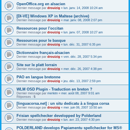
OpenOffice.org en alsacien
Dernier message par
drouizig
«
lun. janv. 14, 2008 10:24 am
[DI-VE] Windows XP in Maltese (archive)
Dernier message par
drouizig
«
mar. janv. 08, 2008 2:07 pm
Ressources pour l'occitan
Dernier message par
drouizig
«
lun. janv. 07, 2008 10:27 am
Ressources pour le basque
Dernier message par
drouizig
«
lun. déc. 31, 2007 6:35 pm
Dictionnaire français-alsacien
Dernier message par
drouizig
«
ven. déc. 28, 2007 5:34 pm
Site sur le platt lorrain
Dernier message par
drouizig
«
mer. déc. 26, 2007 4:38 pm
PAO en langue bretonne
Dernier message par
drouizig
«
jeu. déc. 13, 2007 2:59 pm
WLM OSD Plugin - Traduction en breton ?
Dernier message par
merletn
«
mer. août 08, 2007 9:01 am
Réponses :
5
[linguacorsa.net] : un situ dedicatu à a lingua corsa
Dernier message par
drouizig
«
mer. juin 06, 2007 10:50 am
Frisian spellchecker developped by Polderland
Dernier message par
drouizig
«
lun. avr. 23, 2007 4:30 pm
POLDERLAND develops Papiamentu spellchecker for MS®