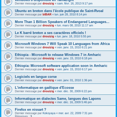
Dernier message par
drouizig
«
sam. févr. 16, 2013 9:17 pm
Ubuntu en breton dans l'école publique de Saint-Rvoal
Dernier message par
bIBAR
«
lun. juin 28, 2010 8:14 pm
More Than 1 Billion Speakers of Endangered Languages...
Dernier message par
drouizig
«
lun. mars 08, 2010 11:17 am
Le K barré breton a ses caractères officiels !
Dernier message par
drouizig
«
lun. janv. 18, 2010 5:55 pm
Microsoft Windows 7 Will Speak 10 Languages from Africa
Dernier message par
drouizig
«
ven. janv. 15, 2010 6:21 pm
Ethiopia - Microsoft to release Windows 7 in Amharic
Dernier message par
drouizig
«
ven. janv. 15, 2010 6:18 pm
Ethiopia: Microsoft software application soon in Amharic
Dernier message par
drouizig
«
ven. janv. 15, 2010 6:17 pm
Logiciels en langue corse
Dernier message par
drouizig
«
ven. janv. 01, 2010 1:36 pm
L'informatique en gaélique d'Ecosse
Dernier message par
drouizig
«
mer. déc. 30, 2009 6:22 pm
Informatique en dialectes Same, langues des Lapons
Dernier message par
drouizig
«
mer. déc. 16, 2009 5:46 pm
Firefox en nissart ?
Dernier message par
Kokoyaya
«
mer. avr. 22, 2009 7:31 pm
Réponses :
3