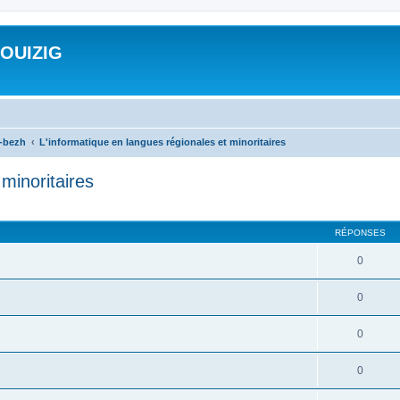
ROUIZIG
a-bezh
L'informatique en langues régionales et minoritaires
minoritaires
cher
cherche avancée
RÉPONSES
0
0
0
0