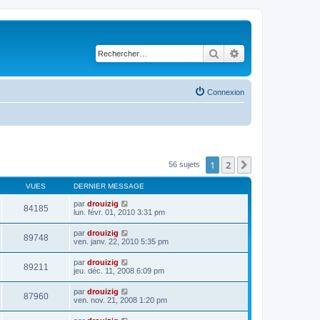
Rechercher
Recherche avancé
Connexion
1
2
Suivant
56 sujets
VUES
DERNIER MESSAGE
par
drouizig
84185
lun. févr. 01, 2010 3:31 pm
par
drouizig
89748
ven. janv. 22, 2010 5:35 pm
par
drouizig
89211
jeu. déc. 11, 2008 6:09 pm
par
drouizig
87960
ven. nov. 21, 2008 1:20 pm