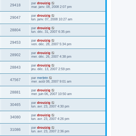
par
drouizig
29418
mar. janv. 08, 2008 2:07 pm
par
drouizig
29047
lun. janv. 07, 2008 10:27 am
par
drouizig
28804
lun. déc. 31, 2007 6:35 pm
par
drouizig
29453
ven. déc. 28, 2007 5:34 pm
par
drouizig
28902
mer. déc. 26, 2007 4:38 pm
par
drouizig
28843
jeu. déc. 13, 2007 2:59 pm
par
merletn
47567
mer. août 08, 2007 9:01 am
par
drouizig
28881
mer. juin 06, 2007 10:50 am
par
drouizig
30465
lun. avr. 23, 2007 4:30 pm
par
drouizig
34080
lun. avr. 23, 2007 4:26 pm
par
drouizig
31086
lun. avr. 23, 2007 2:36 pm