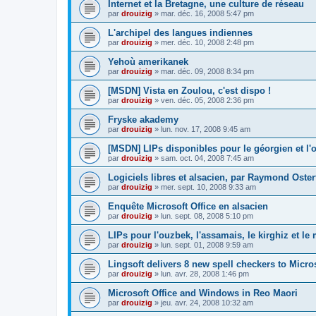
Internet et la Bretagne, une culture de réseau
par
drouizig
»
mar. déc. 16, 2008 5:47 pm
L'archipel des langues indiennes
par
drouizig
»
mer. déc. 10, 2008 2:48 pm
Yehoù amerikanek
par
drouizig
»
mar. déc. 09, 2008 8:34 pm
[MSDN] Vista en Zoulou, c'est dispo !
par
drouizig
»
ven. déc. 05, 2008 2:36 pm
Fryske akademy
par
drouizig
»
lun. nov. 17, 2008 9:45 am
[MSDN] LIPs disponibles pour le géorgien et l'o
par
drouizig
»
sam. oct. 04, 2008 7:45 am
Logiciels libres et alsacien, par Raymond Oster
par
drouizig
»
mer. sept. 10, 2008 9:33 am
Enquête Microsoft Office en alsacien
par
drouizig
»
lun. sept. 08, 2008 5:10 pm
LIPs pour l'ouzbek, l'assamais, le kirghiz et l
par
drouizig
»
lun. sept. 01, 2008 9:59 am
Lingsoft delivers 8 new spell checkers to Micro
par
drouizig
»
lun. avr. 28, 2008 1:46 pm
Microsoft Office and Windows in Reo Maori
par
drouizig
»
jeu. avr. 24, 2008 10:32 am