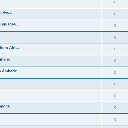
0
t-Rvoal
0
anguages...
0
0
from Africa
0
mharic
0
in Amharic
0
0
0
Lapons
0
3