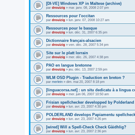
[DI-VE] Windows XP in Maltese (archive)
par
drouizig
»
mar. janv. 08, 2008 2:07 pm
Ressources pour l'occitan
par
drouizig
»
lun. janv. 07, 2008 10:27 am
Ressources pour le basque
par
drouizig
»
lun. déc. 31, 2007 6:35 pm
Dictionnaire français-alsacien
par
drouizig
»
ven. déc. 28, 2007 5:34 pm
Site sur le platt lorrain
par
drouizig
»
mer. déc. 26, 2007 4:38 pm
PAO en langue bretonne
par
drouizig
»
jeu. déc. 13, 2007 2:59 pm
WLM OSD Plugin - Traduction en breton ?
par
merletn
»
dim. mai 20, 2007 8:18 pm
[linguacorsa.net] : un situ dedicatu à a lingua c
par
drouizig
»
mer. juin 06, 2007 10:50 am
Frisian spellchecker developped by Polderland
par
drouizig
»
lun. avr. 23, 2007 4:30 pm
POLDERLAND develops Papiamentu spellcheck
par
drouizig
»
lun. avr. 23, 2007 4:26 pm
[wired] Will a Spell-Check Check Gàidhlig?
par
drouizig
»
lun. avr. 23, 2007 2:36 pm