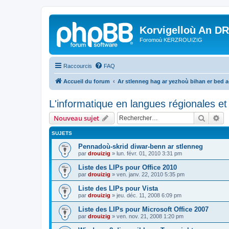
Korvigelloù An D
Foromoù KERZROUIZIG
Raccourcis
FAQ
Accueil du forum
Ar stlenneg hag ar yezhoù bihan er bed 
L'informatique en langues régionales et 
Recher
Re
Nouveau sujet
SUJETS
Pennadoù-skrid diwar-benn ar stlenneg
par
drouizig
»
lun. févr. 01, 2010 3:31 pm
Liste des LIPs pour Office 2010
par
drouizig
»
ven. janv. 22, 2010 5:35 pm
Liste des LIPs pour Vista
par
drouizig
»
jeu. déc. 11, 2008 6:09 pm
Liste des LIPs pour Microsoft Office 2007
par
drouizig
»
ven. nov. 21, 2008 1:20 pm