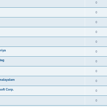
0
0
0
0
0
riya
0
tag
0
0
e malayalam
0
soft Corp.
0
0