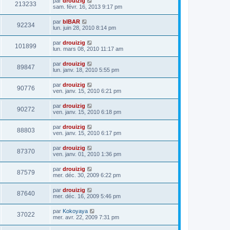
par
drouizig
213233
sam. févr. 16, 2013 9:17 pm
par
bIBAR
92234
lun. juin 28, 2010 8:14 pm
par
drouizig
101899
lun. mars 08, 2010 11:17 am
par
drouizig
89847
lun. janv. 18, 2010 5:55 pm
par
drouizig
90776
ven. janv. 15, 2010 6:21 pm
par
drouizig
90272
ven. janv. 15, 2010 6:18 pm
par
drouizig
88803
ven. janv. 15, 2010 6:17 pm
par
drouizig
87370
ven. janv. 01, 2010 1:36 pm
par
drouizig
87579
mer. déc. 30, 2009 6:22 pm
par
drouizig
87640
mer. déc. 16, 2009 5:46 pm
par
Kokoyaya
37022
mer. avr. 22, 2009 7:31 pm