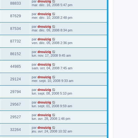
par
drouizig
88833
mar. déc. 16, 2008 5:47 pm
par
drouizig
87629
mer. déc. 10, 2008 2:48 pm
par
drouizig
87534
mar. déc. 09, 2008 8:34 pm
par
drouizig
87732
ven. déc. 05, 2008 2:36 pm
par
drouizig
86152
lun. nov. 17, 2008 9:45 am
par
drouizig
44985
sam. oct. 04, 2008 7:45 am
par
drouizig
29124
mer. sept. 10, 2008 9:33 am
par
drouizig
29794
lun. sept. 08, 2008 5:10 pm
par
drouizig
29567
lun. sept. 01, 2008 9:59 am
par
drouizig
29527
lun. avr. 28, 2008 1:46 pm
par
drouizig
32264
jeu. avr. 24, 2008 10:32 am