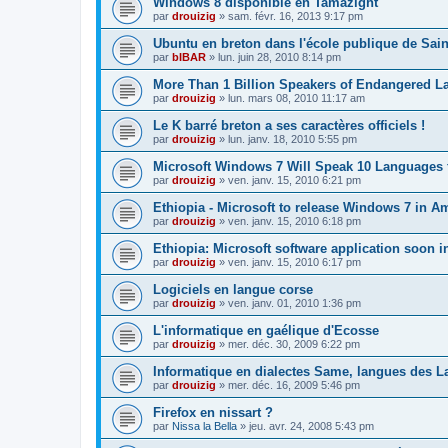
Windows 8 disponible en Tamazight
par
drouizig
»
sam. févr. 16, 2013 9:17 pm
Ubuntu en breton dans l'école publique de Sain
par
bIBAR
»
lun. juin 28, 2010 8:14 pm
More Than 1 Billion Speakers of Endangered L
par
drouizig
»
lun. mars 08, 2010 11:17 am
Le K barré breton a ses caractères officiels !
par
drouizig
»
lun. janv. 18, 2010 5:55 pm
Microsoft Windows 7 Will Speak 10 Languages 
par
drouizig
»
ven. janv. 15, 2010 6:21 pm
Ethiopia - Microsoft to release Windows 7 in A
par
drouizig
»
ven. janv. 15, 2010 6:18 pm
Ethiopia: Microsoft software application soon 
par
drouizig
»
ven. janv. 15, 2010 6:17 pm
Logiciels en langue corse
par
drouizig
»
ven. janv. 01, 2010 1:36 pm
L'informatique en gaélique d'Ecosse
par
drouizig
»
mer. déc. 30, 2009 6:22 pm
Informatique en dialectes Same, langues des 
par
drouizig
»
mer. déc. 16, 2009 5:46 pm
Firefox en nissart ?
par
Nissa la Bella
»
jeu. avr. 24, 2008 5:43 pm