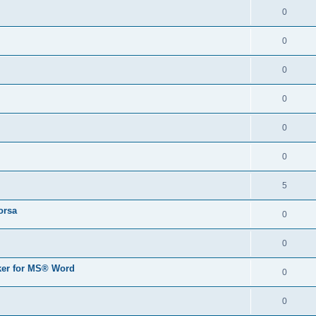
0
0
0
0
0
0
5
orsa
0
0
er for MS® Word
0
0