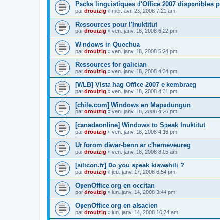
Packs linguistiques d'Office 2007 disponibles 
par
drouizig
»
mer. avr. 23, 2008 7:21 am
Ressources pour l'Inuktitut
par
drouizig
»
ven. janv. 18, 2008 6:22 pm
Windows in Quechua
par
drouizig
»
ven. janv. 18, 2008 5:24 pm
Ressources for galician
par
drouizig
»
ven. janv. 18, 2008 4:34 pm
[WLB] Vista hag Office 2007 e kembraeg
par
drouizig
»
ven. janv. 18, 2008 4:31 pm
[chile.com] Windows en Mapudungun
par
drouizig
»
ven. janv. 18, 2008 4:26 pm
[canadaonline] Windows to Speak Inuktitut
par
drouizig
»
ven. janv. 18, 2008 4:16 pm
Ur forom diwar-benn ar c'herneveureg
par
drouizig
»
ven. janv. 18, 2008 8:05 am
[silicon.fr] Do you speak kiswahili ?
par
drouizig
»
jeu. janv. 17, 2008 6:54 pm
OpenOffice.org en occitan
par
drouizig
»
lun. janv. 14, 2008 3:44 pm
OpenOffice.org en alsacien
par
drouizig
»
lun. janv. 14, 2008 10:24 am