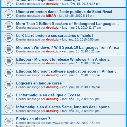
Dernier message par
drouizig
«
sam. févr. 16, 2013 9:17 pm
Ubuntu en breton dans l'école publique de Saint-Rvoal
Dernier message par
bIBAR
«
lun. juin 28, 2010 8:14 pm
More Than 1 Billion Speakers of Endangered Languages...
Dernier message par
drouizig
«
lun. mars 08, 2010 11:17 am
Le K barré breton a ses caractères officiels !
Dernier message par
drouizig
«
lun. janv. 18, 2010 5:55 pm
Microsoft Windows 7 Will Speak 10 Languages from Africa
Dernier message par
drouizig
«
ven. janv. 15, 2010 6:21 pm
Ethiopia - Microsoft to release Windows 7 in Amharic
Dernier message par
drouizig
«
ven. janv. 15, 2010 6:18 pm
Ethiopia: Microsoft software application soon in Amharic
Dernier message par
drouizig
«
ven. janv. 15, 2010 6:17 pm
Logiciels en langue corse
Dernier message par
drouizig
«
ven. janv. 01, 2010 1:36 pm
L'informatique en gaélique d'Ecosse
Dernier message par
drouizig
«
mer. déc. 30, 2009 6:22 pm
Informatique en dialectes Same, langues des Lapons
Dernier message par
drouizig
«
mer. déc. 16, 2009 5:46 pm
Firefox en nissart ?
Dernier message par
Kokoyaya
«
mer. avr. 22, 2009 7:31 pm
Réponses :
3