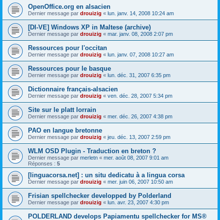
OpenOffice.org en alsacien
Dernier message par
drouizig
«
lun. janv. 14, 2008 10:24 am
[DI-VE] Windows XP in Maltese (archive)
Dernier message par
drouizig
«
mar. janv. 08, 2008 2:07 pm
Ressources pour l'occitan
Dernier message par
drouizig
«
lun. janv. 07, 2008 10:27 am
Ressources pour le basque
Dernier message par
drouizig
«
lun. déc. 31, 2007 6:35 pm
Dictionnaire français-alsacien
Dernier message par
drouizig
«
ven. déc. 28, 2007 5:34 pm
Site sur le platt lorrain
Dernier message par
drouizig
«
mer. déc. 26, 2007 4:38 pm
PAO en langue bretonne
Dernier message par
drouizig
«
jeu. déc. 13, 2007 2:59 pm
WLM OSD Plugin - Traduction en breton ?
Dernier message par
merletn
«
mer. août 08, 2007 9:01 am
Réponses :
5
[linguacorsa.net] : un situ dedicatu à a lingua corsa
Dernier message par
drouizig
«
mer. juin 06, 2007 10:50 am
Frisian spellchecker developped by Polderland
Dernier message par
drouizig
«
lun. avr. 23, 2007 4:30 pm
POLDERLAND develops Papiamentu spellchecker for MS®