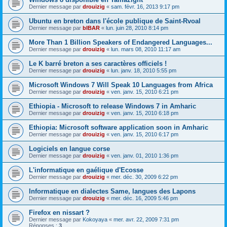
Dernier message par
drouizig
«
sam. févr. 16, 2013 9:17 pm
Ubuntu en breton dans l'école publique de Saint-Rvoal
Dernier message par
bIBAR
«
lun. juin 28, 2010 8:14 pm
More Than 1 Billion Speakers of Endangered Languages...
Dernier message par
drouizig
«
lun. mars 08, 2010 11:17 am
Le K barré breton a ses caractères officiels !
Dernier message par
drouizig
«
lun. janv. 18, 2010 5:55 pm
Microsoft Windows 7 Will Speak 10 Languages from Africa
Dernier message par
drouizig
«
ven. janv. 15, 2010 6:21 pm
Ethiopia - Microsoft to release Windows 7 in Amharic
Dernier message par
drouizig
«
ven. janv. 15, 2010 6:18 pm
Ethiopia: Microsoft software application soon in Amharic
Dernier message par
drouizig
«
ven. janv. 15, 2010 6:17 pm
Logiciels en langue corse
Dernier message par
drouizig
«
ven. janv. 01, 2010 1:36 pm
L'informatique en gaélique d'Ecosse
Dernier message par
drouizig
«
mer. déc. 30, 2009 6:22 pm
Informatique en dialectes Same, langues des Lapons
Dernier message par
drouizig
«
mer. déc. 16, 2009 5:46 pm
Firefox en nissart ?
Dernier message par
Kokoyaya
«
mer. avr. 22, 2009 7:31 pm
Réponses :
3