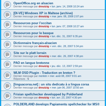
OpenOffice.org en alsacien
Dernier message par
drouizig
«
lun. janv. 14, 2008 10:24 am
[DI-VE] Windows XP in Maltese (archive)
Dernier message par
drouizig
«
mar. janv. 08, 2008 2:07 pm
Ressources pour l'occitan
Dernier message par
drouizig
«
lun. janv. 07, 2008 10:27 am
Ressources pour le basque
Dernier message par
drouizig
«
lun. déc. 31, 2007 6:35 pm
Dictionnaire français-alsacien
Dernier message par
drouizig
«
ven. déc. 28, 2007 5:34 pm
Site sur le platt lorrain
Dernier message par
drouizig
«
mer. déc. 26, 2007 4:38 pm
PAO en langue bretonne
Dernier message par
drouizig
«
jeu. déc. 13, 2007 2:59 pm
WLM OSD Plugin - Traduction en breton ?
Dernier message par
merletn
«
mer. août 08, 2007 9:01 am
Réponses :
5
[linguacorsa.net] : un situ dedicatu à a lingua corsa
Dernier message par
drouizig
«
mer. juin 06, 2007 10:50 am
Frisian spellchecker developped by Polderland
Dernier message par
drouizig
«
lun. avr. 23, 2007 4:30 pm
POLDERLAND develops Papiamentu spellchecker for MS®