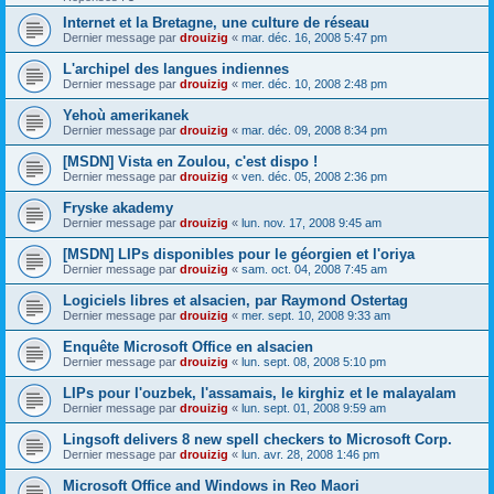
Internet et la Bretagne, une culture de réseau
Dernier message par
drouizig
«
mar. déc. 16, 2008 5:47 pm
L'archipel des langues indiennes
Dernier message par
drouizig
«
mer. déc. 10, 2008 2:48 pm
Yehoù amerikanek
Dernier message par
drouizig
«
mar. déc. 09, 2008 8:34 pm
[MSDN] Vista en Zoulou, c'est dispo !
Dernier message par
drouizig
«
ven. déc. 05, 2008 2:36 pm
Fryske akademy
Dernier message par
drouizig
«
lun. nov. 17, 2008 9:45 am
[MSDN] LIPs disponibles pour le géorgien et l'oriya
Dernier message par
drouizig
«
sam. oct. 04, 2008 7:45 am
Logiciels libres et alsacien, par Raymond Ostertag
Dernier message par
drouizig
«
mer. sept. 10, 2008 9:33 am
Enquête Microsoft Office en alsacien
Dernier message par
drouizig
«
lun. sept. 08, 2008 5:10 pm
LIPs pour l'ouzbek, l'assamais, le kirghiz et le malayalam
Dernier message par
drouizig
«
lun. sept. 01, 2008 9:59 am
Lingsoft delivers 8 new spell checkers to Microsoft Corp.
Dernier message par
drouizig
«
lun. avr. 28, 2008 1:46 pm
Microsoft Office and Windows in Reo Maori