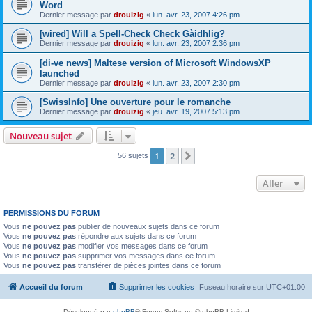
Word
Dernier message par
drouizig
«
lun. avr. 23, 2007 4:26 pm
[wired] Will a Spell-Check Check Gàidhlig?
Dernier message par
drouizig
«
lun. avr. 23, 2007 2:36 pm
[di-ve news] Maltese version of Microsoft WindowsXP
launched
Dernier message par
drouizig
«
lun. avr. 23, 2007 2:30 pm
[SwissInfo] Une ouverture pour le romanche
Dernier message par
drouizig
«
jeu. avr. 19, 2007 5:13 pm
Nouveau sujet
1
2
Suivant
56 sujets
Aller
PERMISSIONS DU FORUM
Vous
ne pouvez pas
publier de nouveaux sujets dans ce forum
Vous
ne pouvez pas
répondre aux sujets dans ce forum
Vous
ne pouvez pas
modifier vos messages dans ce forum
Vous
ne pouvez pas
supprimer vos messages dans ce forum
Vous
ne pouvez pas
transférer de pièces jointes dans ce forum
Accueil du forum
Supprimer les cookies
Fuseau horaire sur
UTC+01:00
Développé par
phpBB
® Forum Software © phpBB Limited