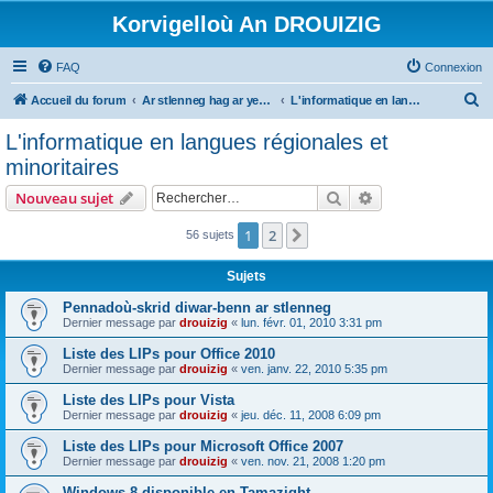
Korvigelloù An DROUIZIG
FAQ
Connexion
R
Accueil du forum
Ar stlenneg hag ar yezhoù bihan er bed a-bezh
L'informatique en langues régionales et minoritaires
e
L'informatique en langues régionales et
c
minoritaires
h
Rechercher
Recherche avanc
Nouveau sujet
e
r
1
2
Suivant
56 sujets
c
Sujets
h
Pennadoù-skrid diwar-benn ar stlenneg
e
Dernier message par
drouizig
«
lun. févr. 01, 2010 3:31 pm
r
Liste des LIPs pour Office 2010
Dernier message par
drouizig
«
ven. janv. 22, 2010 5:35 pm
Liste des LIPs pour Vista
Dernier message par
drouizig
«
jeu. déc. 11, 2008 6:09 pm
Liste des LIPs pour Microsoft Office 2007
Dernier message par
drouizig
«
ven. nov. 21, 2008 1:20 pm
Windows 8 disponible en Tamazight